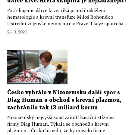
dárce krve. Která skupina je nejžádanější?
Potřebujeme dárce krve, říká primář oddělení
hematologie a krevní transfuze Miloš Bohoněk z
Ústřední vojenské nemocnice v Praze. I když spotřeba...
26. 3. 2020
Česko vyhrálo v Nizozemsku další spor s
Diag Human o obchod s krevní plazmou,
zachránilo tak 13 miliard korun
Nizozemský nejvyšší soud zamítl kasační stížnost
firmy Diag Human. Týkala se obchodů s krevní
plazmou a Česku hrozilo, že by muselo firmě...