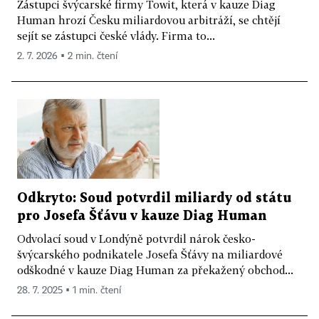
Zástupci švýcarské firmy Towit, která v kauze Diag
Human hrozí Česku miliardovou arbitráží, se chtějí
sejít se zástupci české vlády. Firma to...
2. 7. 2026 ▪ 2 min. čtení
Odkryto: Soud potvrdil miliardy od státu
pro Josefa Šťávu v kauze Diag Human
Odvolací soud v Londýně potvrdil nárok česko-
švýcarského podnikatele Josefa Šťávy na miliardové
odškodné v kauze Diag Human za překažený obchod...
28. 7. 2025 ▪ 1 min. čtení