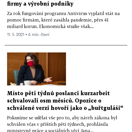
firmy a výrobní podniky
Za rok fungování programu Antivirus vyplatil stát na
pomoc firmám, které zasáhla pandemie, přes 41
miliard korun. Ekonomická studie však...
11. 5. 2021 ▪ 6 min. čtení
Místo pěti týdnů poslanci kurzarbeit
schvalovali osm měsíců. Opozice o
schválené verzi hovoří jako o „buřtguláši“
Pokusíme se udělat vše pro to, aby návrh zákona byl
schválen včas v příštích pěti týdnech, prohlásila
ministryně práce a sociálních věcí Jana...