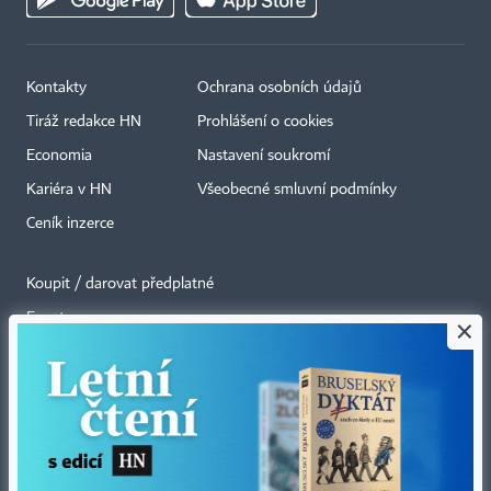
Kontakty
Ochrana osobních údajů
Tiráž redakce HN
Prohlášení o cookies
Economia
Nastavení soukromí
Kariéra v HN
Všeobecné smluvní podmínky
Ceník inzerce
Koupit / darovat předplatné
Eventy
×
Newslettery
RSS kanály
Autorská práva vykonává vydavatel. Bez písemného svolení vydavatele je
zakázáno jakékoli užití částí nebo celku díla, zejména rozmnožování a šíření