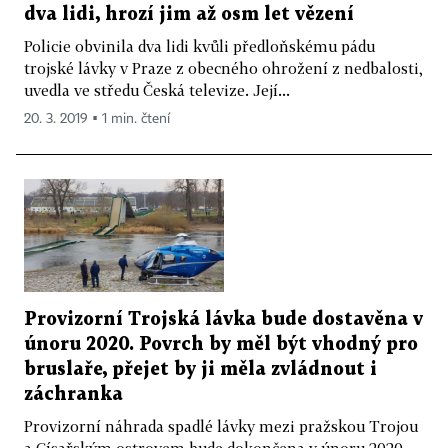
dva lidi, hrozí jim až osm let vězení
Policie obvinila dva lidi kvůli předloňskému pádu
trojské lávky v Praze z obecného ohrožení z nedbalosti,
uvedla ve středu Česká televize. Její...
20. 3. 2019 ▪ 1 min. čtení
Provizorní Trojská lávka bude dostavěna v
únoru 2020. Povrch by měl být vhodný pro
bruslaře, přejet by ji měla zvládnout i
záchranka
Provizorní náhrada spadlé lávky mezi pražskou Trojou
a Císařským ostrovem bude dokončena v únoru 2020.