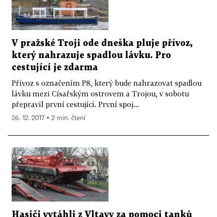
V pražské Troji ode dneška pluje přívoz,
který nahrazuje spadlou lávku. Pro
cestující je zdarma
Přívoz s označením P8, který bude nahrazovat spadlou
lávku mezi Císařským ostrovem a Trojou, v sobotu
přepravil první cestující. První spoj...
26. 12. 2017 ▪ 2 min. čtení
Hasiči vytáhli z Vltavy za pomoci tanků