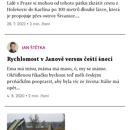
Lidé v Praze si mohou od tohoto pátku zkrátit cestu z
Holešovic do Karlína po 300 metrů dlouhé lávce, která
je propojuje přes ostrov Štvanice....
28. 7. 2023 ▪ 3 min. čtení
JAN ŠTĚTKA
Rychlomost v Janově versus čeští šneci
Ema má mísu, máma má maso, ó, my se máme.
Okřídlenou říkačku bychom teď měli českým
prvňáčkům poopravit, aby byla víc ze života: Itálie má
opět...
4. 8. 2020 ▪ 2 min. čtení