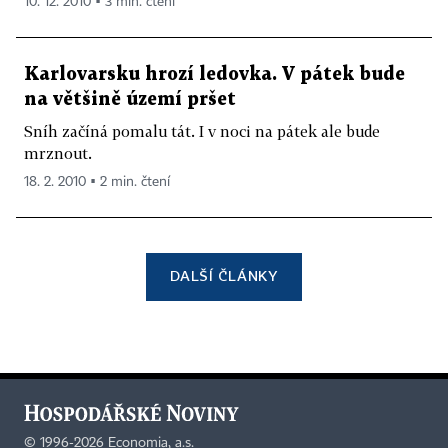
10. 12. 2010 ▪ 3 min. čtení
Karlovarsku hrozí ledovka. V pátek bude
na většině území pršet
Sníh začíná pomalu tát. I v noci na pátek ale bude
mrznout.
18. 2. 2010 ▪ 2 min. čtení
DALŠÍ ČLÁNKY
©
1996-2026
Economia, a.s.