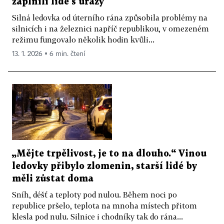
zaplnili lidé s úrazy
Silná ledovka od úterního rána způsobila problémy na
silnicích i na železnici napříč republikou, v omezeném
režimu fungovalo několik hodin kvůli...
13. 1. 2026 ▪ 6 min. čtení
„Mějte trpělivost, je to na dlouho.“ Vinou
ledovky přibylo zlomenin, starší lidé by
měli zůstat doma
Sníh, déšť a teploty pod nulou. Během noci po
republice pršelo, teplota na mnoha místech přitom
klesla pod nulu. Silnice i chodníky tak do rána...