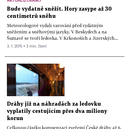
AKTUALIZOVÁNO
Bude vydatně sněžit. Hory zasype až 30
centimetrů sněhu
Meteorologové vydali varování před vydatným
sněžením a sněhovými jazyky. V Beskydech a na
Šumavě se tvoří ledovka. V Krkonoších a Jizerských...
3. 1. 2015 ▪ 3 min. čtení
Dráhy již na náhradách za ledovku
vyplatily cestujícím přes dva miliony
korun
Celkovou částku kompenzací zveřejní České dráhy až 6.