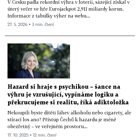
V Česku padla rekordní výhra v loterii, sázející získal v
úterý večer ve hře Eurojackpot 2,911 miliardy korun.
Informace z tabulky výher na webu...
27. 5. 2026 ▪ 3 min. čtení
Hazard si hraje s psychikou – šance na
výhru je vzrušující, vypínáme logiku a
překrucujeme si realitu, říká adiktoložka
Nekoupili byste dítěti láhev alkoholu nebo cigarety, ale
stírací los ano? Přístup Čechů k hazardu je méně
obezřetný – ve veřejném prostoru...
17. 10. 2025 ▪ 12 min. čtení