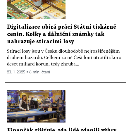
Digitalizace ubírá práci Státní tiskárně
cenin. Kolky a dálniční známky tak
nahrazuje stíracími losy
Stírací losy jsou v Česku dlouhodobě nejrozšířenějším
druhem hazardu. Celkem za ně Češi loni utratili skoro
deset miliard korun, tedy zhruba...
23. 1. 2025 ▪ 6 min. čtení
Finančák zjišťuje, zda lidé zdanili výhry