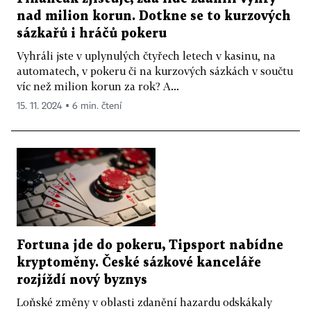
nad milion korun. Dotkne se to kurzových
sázkařů i hráčů pokeru
Vyhráli jste v uplynulých čtyřech letech v kasinu, na
automatech, v pokeru či na kurzových sázkách v součtu
víc než milion korun za rok? A...
15. 11. 2024 ▪ 6 min. čtení
Fortuna jde do pokeru, Tipsport nabídne
kryptoměny. České sázkové kanceláře
rozjíždí nový byznys
Loňské změny v oblasti zdanění hazardu odskákaly