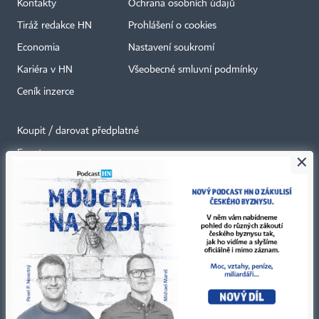
Kontakty
Ochrana osobních údajů
Tiráž redakce HN
Prohlášení o cookies
Economia
Nastavení soukromí
Kariéra v HN
Všeobecné smluvní podmínky
Ceník inzerce
Koupit / darovat předplatné
Eventy
×
Newslettery
RSS kanály
Autorská práva vykonává vydavatel. Bez písemného svolení vydavatele je
zakázáno jakékoli užití částí nebo celku díla, zejména rozmnožování a šíření
jakýmkoli způsobem, mechanickým nebo elektronickým, v českém nebo
jiném jazyce. Bez souhlasu vydavatele je zakázáno též rozmnožování
obsahu pro účely automatizované analýzy textů nebo dat
podle ustanovení § 39c autorského zákona.