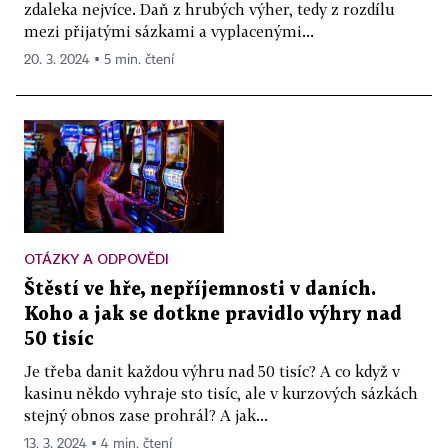
zdaleka nejvíce. Daň z hrubých výher, tedy z rozdílu
mezi přijatými sázkami a vyplacenými...
20. 3. 2024 ▪ 5 min. čtení
OTÁZKY A ODPOVĚDI
Štěstí ve hře, nepříjemnosti v daních.
Koho a jak se dotkne pravidlo výhry nad
50 tisíc
Je třeba danit každou výhru nad 50 tisíc? A co když v
kasinu někdo vyhraje sto tisíc, ale v kurzových sázkách
stejný obnos zase prohrál? A jak...
13. 3. 2024 ▪ 4 min. čtení