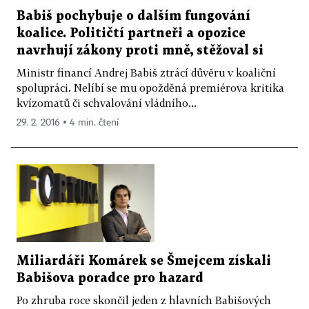
Babiš pochybuje o dalším fungování
koalice. Političtí partneři a opozice
navrhují zákony proti mně, stěžoval si
Ministr financí Andrej Babiš ztrácí důvěru v koaliční
spolupráci. Nelíbí se mu opožděná premiérova kritika
kvízomatů či schvalování vládního...
29. 2. 2016 ▪ 4 min. čtení
Miliardáři Komárek se Šmejcem získali
Babišova poradce pro hazard
Po zhruba roce skončil jeden z hlavních Babišových