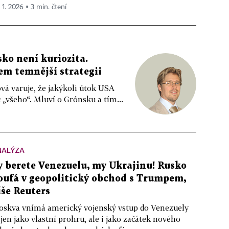
 1. 2026 ▪ 3 min. čtení
o není kuriozita.
em temnější strategii
á varuje, že jakýkoli útok USA
všeho“. Mluví o Grónsku a tím...
NALÝZA
y berete Venezuelu, my Ukrajinu! Rusko
oufá v geopolitický obchod s Trumpem,
íše Reuters
skva vnímá americký vojenský vstup do Venezuely
jen jako vlastní prohru, ale i jako začátek nového