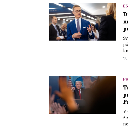
ES
D
m
p
Sv
pó
kn
13.
PR
T
p
P
V 
ži
ne