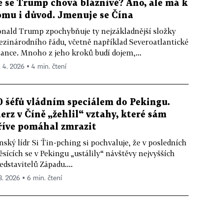
e se Trump chová bláznivě? Ano, ale má k
omu i důvod. Jmenuje se Čína
nald Trump zpochybňuje ty nejzákladnější složky
zinárodního řádu, včetně například Severoatlantické
iance. Mnoho z jeho kroků budí dojem,...
. 4. 2026 ▪ 4 min. čtení
0 šéfů vládním speciálem do Pekingu.
erz v Číně „žehlil“ vztahy, které sám
říve pomáhal zmrazit
nský lídr Si Ťin-pching si pochvaluje, že v posledních
sících se v Pekingu „ustálily“ návštěvy nejvyšších
edstavitelů Západu....
 3. 2026 ▪ 6 min. čtení