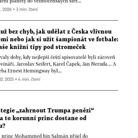
lení planety do velmocenských sfér...
1. 2026 ▪ 3 min. čtení
už bez chyb, jak udělat z Česka vlivnou
emi nebo jak si užít šampionát ve fotbale:
aše knižní tipy pod stromeček
valy doby, kdy nejlepší čeští spisovatelé byli zároveň
vináři. Jaroslav Seifert, Karel Čapek, Jan Neruda… A
eba Ernest Hemingway byl...
12. 2025 ▪ 4 min. čtení
ategie „zahrnout Trumpa penězi“
za to korunní princ dostane od
u?
 princ Mohammed bin Salmán přijel do