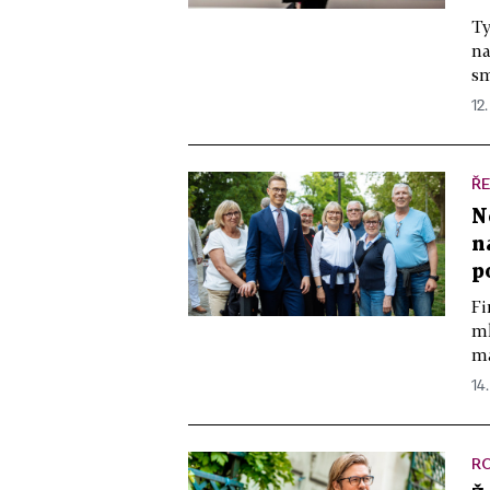
Ty
na
sm
12
ŘE
N
n
p
Fi
ml
ma
14
R