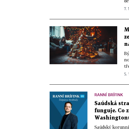
dě
7. 
M
z
n
Bý
no
tř
5. 
RANNÍ BRÍFINK
Saúdská str
funguje. Co 
Washington
Saúdský korunní