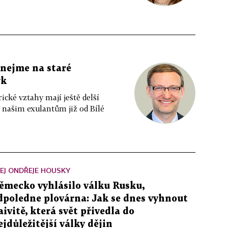
nejme na staré
yk
ické vztahy mají ještě delší
ě našim exulantům již od Bílé
EJ ONDŘEJE HOUSKY
ěmecko vyhlásilo válku Rusku,
dpoledne plovárna: Jak se dnes vyhnout
aivitě, která svět přivedla do
ejdůležitější války dějin