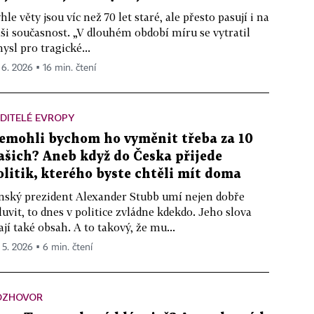
hle věty jsou víc než 70 let staré, ale přesto pasují i na
ši současnost. „V dlouhém období míru se vytratil
ysl pro tragické...
. 6. 2026 ▪ 16 min. čtení
DITELÉ EVROPY
emohli bychom ho vyměnit třeba za 10
ašich? Aneb když do Česka přijede
olitik, kterého byste chtěli mít doma
nský prezident Alexander Stubb umí nejen dobře
uvit, to dnes v politice zvládne kdekdo. Jeho slova
jí také obsah. A to takový, že mu...
. 5. 2026 ▪ 6 min. čtení
OZHOVOR