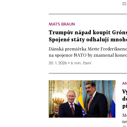
22.
MATS BRAUN
Trumpův nápad koupit Grónsk
Spojené státy odhalují mnoh
Dánská premiérka Mette Frederiksenov
na spojence NATO by znamenal konec „
20. 1. 2026 ▪ 6 min. čtení
A
V
d
p
Mo
ne