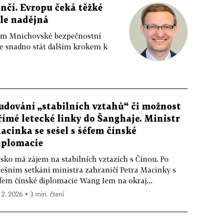
čí. Evropu čeká těžké
ale nadějná
ením Mnichovské bezpečnostní
e snadno stát dalším krokem k
udování „stabilních vztahů“ či možnost
římé letecké linky do Šanghaje. Ministr
acinka se sešel s šéfem čínské
iplomacie
sko má zájem na stabilních vztazích s Čínou. Po
ešním setkání ministra zahraničí Petra Macinky s
fem čínské diplomacie Wang Iem na okraj...
. 2. 2026 ▪ 3 min. čtení