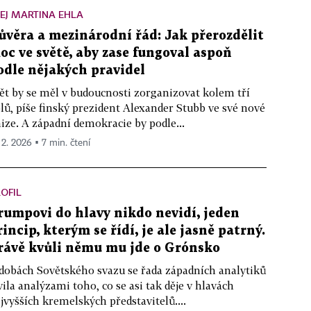
EJ MARTINA EHLA
ůvěra a mezinárodní řád: Jak přerozdělit
oc ve světě, aby zase fungoval aspoň
odle nějakých pravidel
ět by se měl v budoucnosti zorganizovat kolem tří
lů, píše finský prezident Alexander Stubb ve své nové
ize. A západní demokracie by podle...
 2. 2026 ▪ 7 min. čtení
OFIL
rumpovi do hlavy nikdo nevidí, jeden
rincip, kterým se řídí, je ale jasně patrný.
rávě kvůli němu mu jde o Grónsko
dobách Sovětského svazu se řada západních analytiků
vila analýzami toho, co se asi tak děje v hlavách
jvyšších kremelských představitelů....