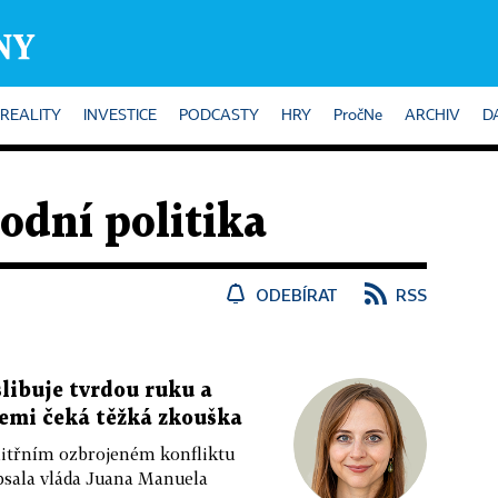
REALITY
INVESTICE
PODCASTY
HRY
PročNe
ARCHIV
D
dní politika
ODEBÍRAT
RSS
libuje tvrdou ruku a
Zemi čeká těžká zkouška
itřním ozbrojeném konfliktu
psala vláda Juana Manuela