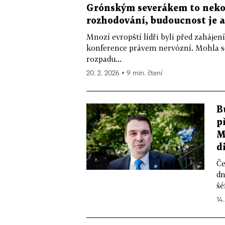
Grónským severákem to nekon
rozhodování, budoucnost je 
Mnozí evropští lídři byli před zaháj
konference právem nervózní. Mohla s
rozpadu...
20. 2. 2026 ▪ 9 min. čtení
B
p
M
d
Če
dn
šé
14