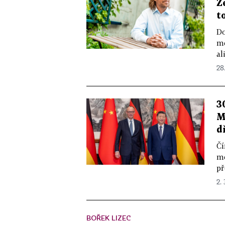
Ž
t
Do
me
al
28
3
M
d
Čí
mě
př
2.
BOŘEK LIZEC