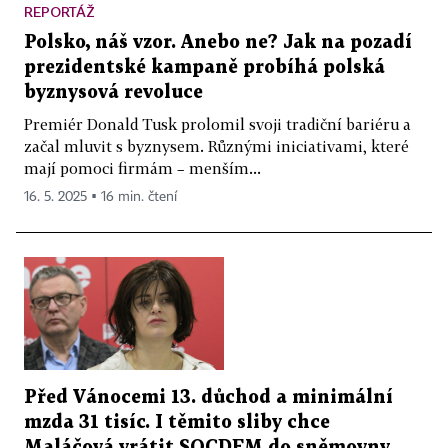
REPORTÁŽ
Polsko, náš vzor. Anebo ne? Jak na pozadí
prezidentské kampaně probíhá polská
byznysová revoluce
Premiér Donald Tusk prolomil svoji tradiční bariéru a
začal mluvit s byznysem. Různými iniciativami, které
mají pomoci firmám – menším...
16. 5. 2025 ▪ 16 min. čtení
Před Vánocemi 13. důchod a minimální
mzda 31 tisíc. I těmito sliby chce
Maláčová vrátit SOCDEM do sněmovny