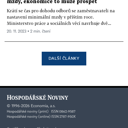
mzdy, ekonomice to může prospět
Krátí se čas pro dohodu odborů se zaměstnavateli na
nastavení minimální mzdy v příštím roce.
Ministerstvo práce a sociálních věcí navrhuje dvě...
20. 11. 2023 ▪ 2 min. čtení
DALŠÍ ČLÁNKY
©
1996-2026
Economia, a.s.
Hospodářské noviny (print) ISSN 0862-9587
Hospodářské noviny (online) ISSN 2787-950X