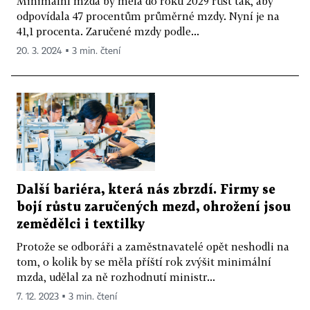
Minimální mzda by měla do roku 2029 růst tak, aby
odpovídala 47 procentům průměrné mzdy. Nyní je na
41,1 procenta. Zaručené mzdy podle...
20. 3. 2024 ▪ 3 min. čtení
Další bariéra, která nás zbrzdí. Firmy se
bojí růstu zaručených mezd, ohrožení jsou
zemědělci i textilky
Protože se odboráři a zaměstnavatelé opět neshodli na
tom, o kolik by se měla příští rok zvýšit minimální
mzda, udělal za ně rozhodnutí ministr...
7. 12. 2023 ▪ 3 min. čtení