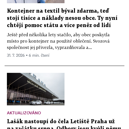
Kontejner na textil býval zdarma, teď
stojí tisíce a náklady nesou obce. Ty nyní
chtějí pomoc státu a více peněz od lidí
Ještě před několika lety stačilo, aby obec poskytla
místo pro kontejner na použité oblečení. Svozová
společnost jej přivezla, vyprazdňovala a...
31. 7. 2026 ▪ 6 min. čtení
AKTUALIZOVÁNO
Lašák nastoupí do čela Letiště Praha už
na začátku srpna. Odbory jsou kvůli němu