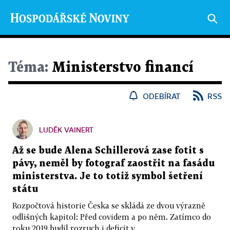
Téma:
Ministerstvo financí
ODEBÍRAT
RSS
LUDĚK VAINERT
Až se bude Alena Schillerová zase fotit s
pávy, neměl by fotograf zaostřit na fasádu
ministerstva. Je to totiž symbol šetření
státu
Rozpočtová historie Česka se skládá ze dvou výrazně
odlišných kapitol: Před covidem a po něm. Zatímco do
roku 2019 budil rozruch i deficit v...