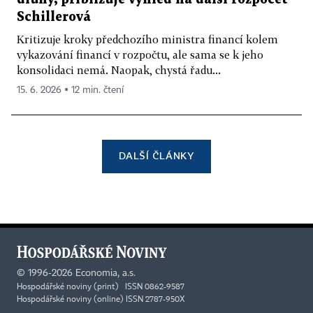
Schillerová
Kritizuje kroky předchozího ministra financí kolem
vykazování financí v rozpočtu, ale sama se k jeho
konsolidaci nemá. Naopak, chystá řadu...
15. 6. 2026 ▪ 12 min. čtení
DALŠÍ ČLÁNKY
©
1996-2026
Economia, a.s.
Hospodářské noviny (print) ISSN 0862-9587
Hospodářské noviny (online) ISSN 2787-950X