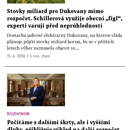
Stovky miliard pro Dukovany mimo
rozpočet. Schillerová využije obecní „fígl“,
experti varují před neprůhledností
Dostavba jaderné elektrárny Dukovany, na kterou vláda
plánuje půjčit stovky miliard korun, by se v příštích
letech vůbec nemusela objevit ve...
15. 6. 2026 ▪ 5 min. čtení
ROZHOVOR
Počítáme s dalšími škrty, ale i vyššími
dluhy, přibližuje výhled na další rozpočet