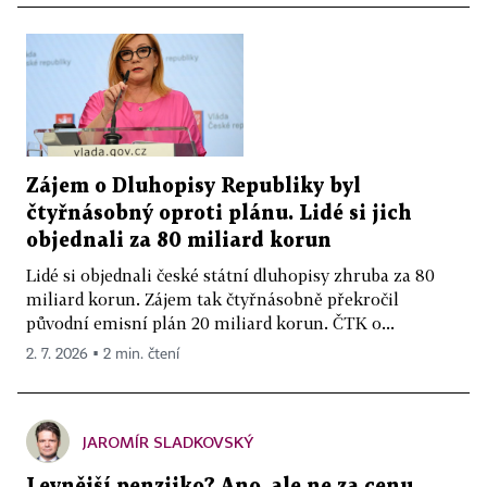
Zájem o Dluhopisy Republiky byl
čtyřnásobný oproti plánu. Lidé si jich
objednali za 80 miliard korun
Lidé si objednali české státní dluhopisy zhruba za 80
miliard korun. Zájem tak čtyřnásobně překročil
původní emisní plán 20 miliard korun. ČTK o...
2. 7. 2026 ▪ 2 min. čtení
JAROMÍR SLADKOVSKÝ
Levnější penzijko? Ano, ale ne za cenu