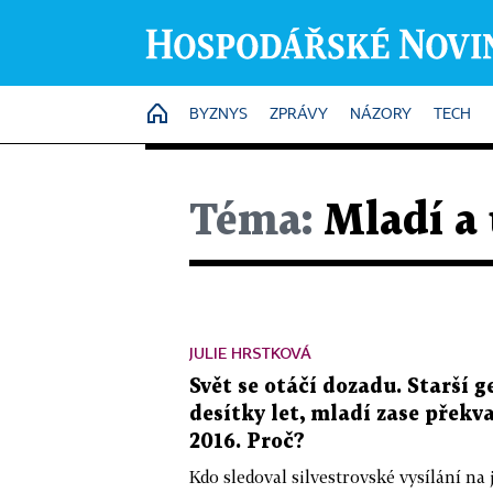
HOME
BYZNYS
ZPRÁVY
NÁZORY
TECH
Téma:
Mladí a 
JULIE HRSTKOVÁ
Svět se otáčí dozadu. Starší g
desítky let, mladí zase překv
2016. Proč?
Kdo sledoval silvestrovské vysílání na 