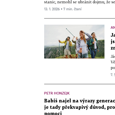
stanic, nemohl se ubránit dojmu, že se 
13. 1. 2026 ▪ 7 min. čtení
A
J
j
z
Já
Vě
po
7. 
PETR HONZEJK
Babiš najel na výrazy generace
je tady překvapivý důvod, pro
pomoci