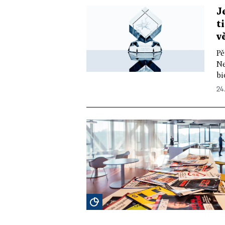
J
t
v
Pě
Ne
bi
24.