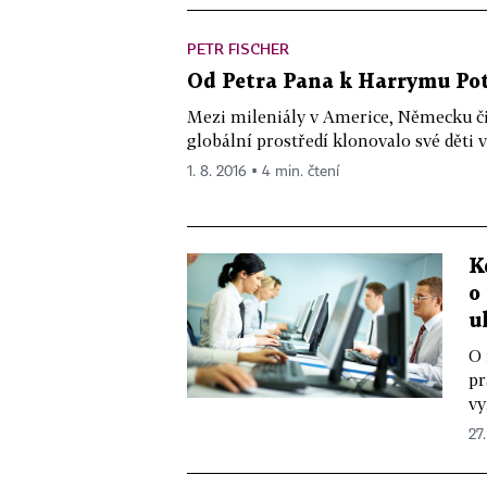
PETR FISCHER
Od Petra Pana k Harrymu Pot
Mezi mileniály v Americe, Německu či 
globální prostředí klonovalo své děti v
1. 8. 2016 ▪ 4 min. čtení
K
o
u
O 
pr
vy
27.