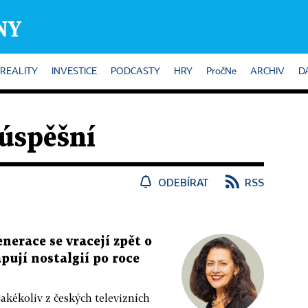
REALITY
INVESTICE
PODCASTY
HRY
PročNe
ARCHIV
D
úspěšní
ODEBÍRAT
RSS
enerace se vracejí zpět o
apují nostalgií po roce
jakékoliv z českých televizních