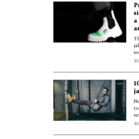
P
s
a
a
Tř
ja
so
30
1
j
Ne
ro
se
30.