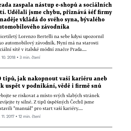
rada zaspala nástup e-shopů a sociálních
ítí. Udělali jsme chybu, přiznává šéf firmy
 naděje vkládá do svého syna, bývalého
utomobilového závodníka
icetiletý Lorenzo Bertelli na sebe kdysi upozornil
ko automobilový závodník. Nyní má na starosti
ciální sítě v italské módní značce Prada....
. 10. 2018 ▪ 3 min. čtení
0 tipů, jak nakopnout vaši kariéru aneb
ak uspět v podnikání, vědě i firmě snů
bojte se riskovat a místo svých slabých stránek
zvíjejte ty silné. Z tipů úspěšných Čechů jsme
stavili "manuál" pro start vaší kariéry....
 11. 2017 ▪ 12 min. čtení