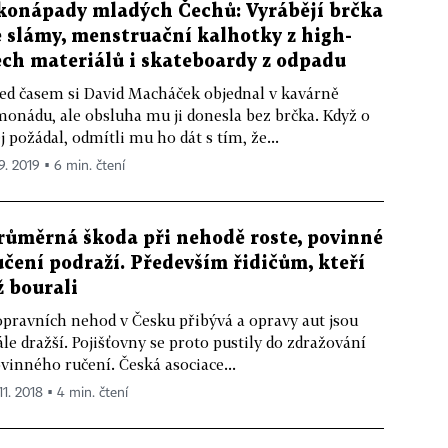
konápady mladých Čechů: Vyrábějí brčka
e slámy, menstruační kalhotky z high-
ech materiálů i skateboardy z odpadu
ed časem si David Macháček objednal v kavárně
monádu, ale obsluha mu ji donesla bez brčka. Když o
j požádal, odmítli mu ho dát s tím, že...
 9. 2019 ▪ 6 min. čtení
růměrná škoda při nehodě roste, povinné
učení podraží. Především řidičům, kteří
ž bourali
pravních nehod v Česku přibývá a opravy aut jsou
ále dražší. Pojišťovny se proto pustily do zdražování
vinného ručení. Česká asociace...
11. 2018 ▪ 4 min. čtení