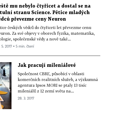
eště mu nebylo čtyřicet a dostal se na
itulní stranu Science. Pětice mladých
ědců převezme ceny Neuron
tice českých vědců do čtyřiceti let převezme cenu
uron. Za své objevy v oborech fyzika, matematika,
ologie, společenské vědy a nově také...
 5. 2017 ▪ 5 min. čtení
Jak pracují mileniálové
Společnost CBRE, působící v oblasti
komerčních realitních služeb, a výzkumná
agentura Ipsos MORI se ptaly 13 tisíc
mileniálů z 12 zemí světa na...
28. 3. 2017