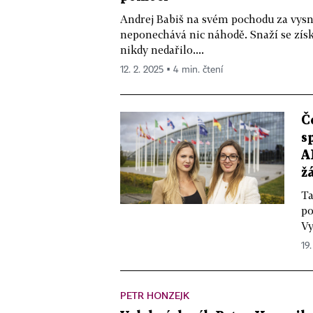
Andrej Babiš na svém pochodu za vys
neponechává nic náhodě. Snaží se získ
nikdy nedařilo....
12. 2. 2025 ▪ 4 min. čtení
Č
s
A
ž
Ta
po
Vy
19.
PETR HONZEJK