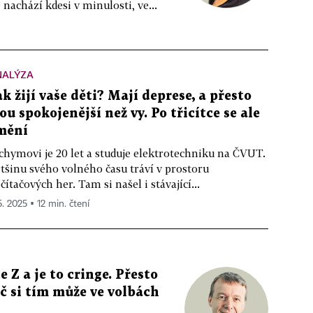
nachází kdesi v minulosti, ve...
NALÝZA
ak žijí vaše děti? Mají deprese, a přesto
sou spokojenější než vy. Po třicítce se ale
mění
chymovi je 20 let a studuje elektrotechniku na ČVUT.
tšinu svého volného času tráví v prostoru
čítačových her. Tam si našel i stávající...
5. 2025 ▪ 12 min. čtení
 Z a je to cringe. Přesto
č si tím může ve volbách