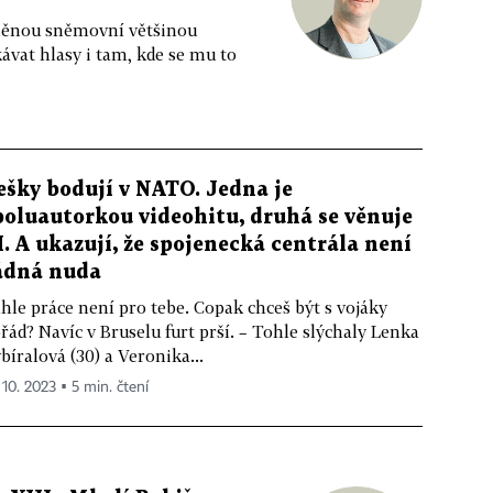
něnou sněmovní většinou
ávat hlasy i tam, kde se mu to
ešky bodují v NATO. Jedna je
poluautorkou videohitu, druhá se věnuje
I. A ukazují, že spojenecká centrála není
ádná nuda
hle práce není pro tebe. Copak chceš být s vojáky
řád? Navíc v Bruselu furt prší. – Tohle slýchaly Lenka
bíralová (30) a Veronika...
 10. 2023 ▪ 5 min. čtení