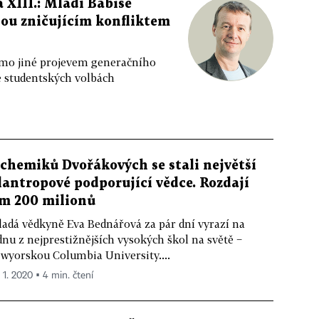
 XIII.: Mladí Babiše
jsou zničujícím konfliktem
mimo jiné projevem generačního
ve studentských volbách
 chemiků Dvořákových se stali největší
ilantropové podporující vědce. Rozdají
im 200 milionů
adá vědkyně Eva Bednářová za pár dní vyrazí na
dnu z nejprestižnějších vysokých škol na světě −
wyorskou Columbia University....
. 1. 2020 ▪ 4 min. čtení