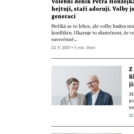
Volební deník Petra Honzejka
hejtují, staří adorují. Volby 
generací
Neříká se to lehce, ale volby budou 
konfliktu. Ukazuje to skutečnost, že 
suverénně...
23. 9. 2021 ▪ 5 min. čtení
Z
f
j
Ml
je
ne
22