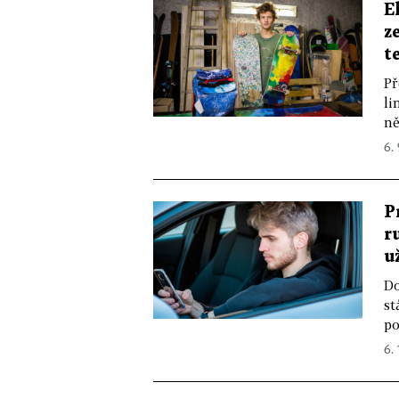
E
z
t
Př
li
ně
6.
P
r
u
Do
st
po
6. 