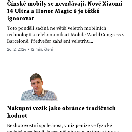
Čínské mobily se nevzdávají. Nové Xiaomi
14 Ultra a Honor Magic 6 je těžké
ignorovat
Toto pondělí začíná největší veletrh mobilních
technologií a telekomunikací Mobile World Congress v
Barceloně. Předvečer zahájení veletrhu...
26. 2. 2024 ▪ 12 min. čtení
Nákupní vozík jako obránce tradičních
hodnot
Bezhotovostní společnost, v níž peníze ve fyzické
podobě neexistují, je pro někoho sen, zatímco jiný se