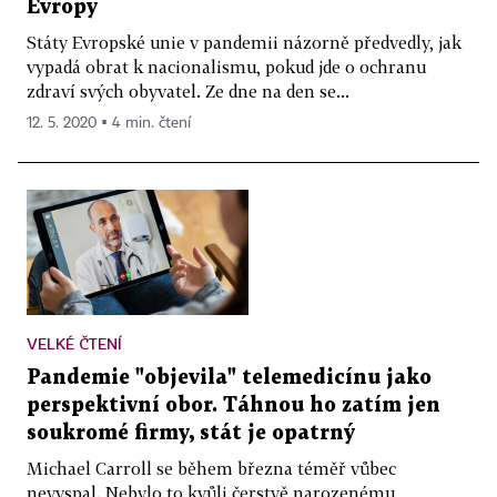
Evropy
Státy Evropské unie v pandemii názorně předvedly, jak
vypadá obrat k nacionalismu, pokud jde o ochranu
zdraví svých obyvatel. Ze dne na den se...
12. 5. 2020 ▪ 4 min. čtení
VELKÉ ČTENÍ
Pandemie "objevila" telemedicínu jako
perspektivní obor. Táhnou ho zatím jen
soukromé firmy, stát je opatrný
Michael Carroll se během března téměř vůbec
nevyspal. Nebylo to kvůli čerstvě narozenému