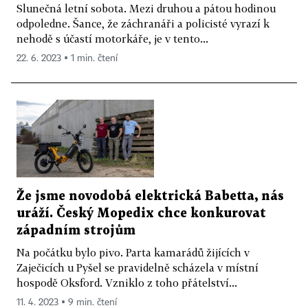
Slunečná letní sobota. Mezi druhou a pátou hodinou
odpoledne. Šance, že záchranáři a policisté vyrazí k
nehodě s účastí motorkáře, je v tento...
22. 6. 2023 ▪ 1 min. čtení
Že jsme novodobá elektrická Babetta, nás
uráží. Český Mopedix chce konkurovat
západním strojům
Na počátku bylo pivo. Parta kamarádů žijících v
Zaječicích u Pyšel se pravidelně scházela v místní
hospodě Oksford. Vzniklo z toho přátelství...
11. 4. 2023 ▪ 9 min. čtení