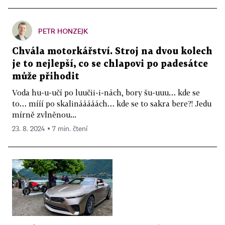
PETR HONZEJK
Chvála motorkářství. Stroj na dvou kolech
je to nejlepší, co se chlapovi po padesátce
může přihodit
Voda hu-u-učí po luučii-i-nách, bory šu-uuu… kde se
to… mííí po skalinááááách… kde se to sakra bere?! Jedu
mírně zvlněnou...
23. 8. 2024 ▪ 7 min. čtení