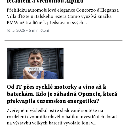
letadlem a vrcholnou Alpinu
Přehlídku automobilové elegance Concorzo d´Eleganza
Villa d´Este u italského jezera Como využívá značka
BMW už tradičně k představení svých...
16. 5. 2026 ▪ 5 min. čtení
Od IT přes rychlé motorky a víno až k
baterkám. Kdo je záhadná Opuncie, která
překvapila tuzemskou energetiku?
Zveřejnění výsledků ostře sledované soutěže na
rozdělení dvoumiliardového balíku investičních dotací
na výstavbu velkých baterií vyvolalo loni v...