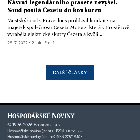
Návrat legendárního prasete nevyšel.
Soud posílá Čezetu do konkurzu
Městský soud v Praze dnes prohlásil konkurz na
majetek společnosti Čezeta Motors, která v Prostějově
vyráběla elektrické skútry Čezeta a kvůli...
28. 7. 2022 ▪ 2 min. čtení
DALŠÍ ČLÁNKY
©
1996-2026
Economia, a.s.
Hospodářské noviny (print) ISSN 0862-9587
Hospodářské noviny (online) ISSN 2787-950X