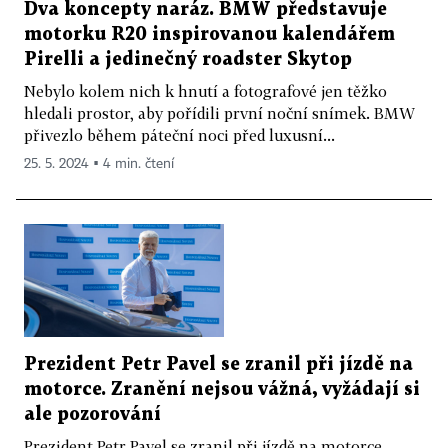
Dva koncepty naráz. BMW představuje
motorku R20 inspirovanou kalendářem
Pirelli a jedinečný roadster Skytop
Nebylo kolem nich k hnutí a fotografové jen těžko
hledali prostor, aby pořídili první noční snímek. BMW
přivezlo během páteční noci před luxusní...
25. 5. 2024 ▪ 4 min. čtení
Prezident Petr Pavel se zranil při jízdě na
motorce. Zranění nejsou vážná, vyžádají si
ale pozorování
Prezident Petr Pavel se zranil při jízdě na motorce.