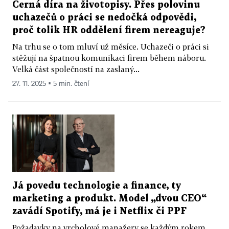
Černá díra na životopisy. Přes polovinu
uchazečů o práci se nedočká odpovědi,
proč tolik HR oddělení firem nereaguje?
Na trhu se o tom mluví už měsíce. Uchazeči o práci si
stěžují na špatnou komunikaci firem během náboru.
Velká část společností na zaslaný...
27. 11. 2025 ▪ 5 min. čtení
Já povedu technologie a finance, ty
marketing a produkt. Model „dvou CEO“
zavádí Spotify, má je i Netflix či PPF
Požadavky na vrcholové manažery se každým rokem