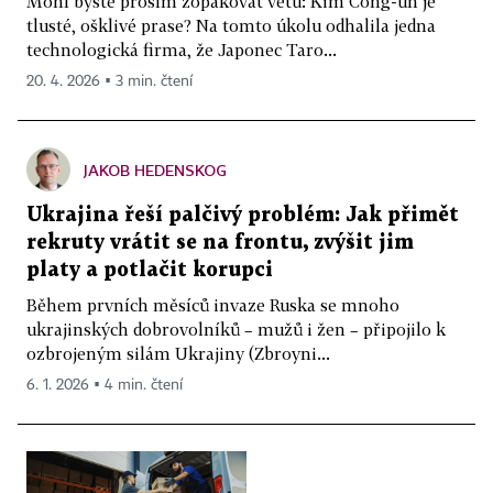
Mohl byste prosím zopakovat větu: Kim Čong-un je
tlusté, ošklivé prase? Na tomto úkolu odhalila jedna
technologická firma, že Japonec Taro...
20. 4. 2026 ▪ 3 min. čtení
JAKOB HEDENSKOG
Ukrajina řeší palčivý problém: Jak přimět
rekruty vrátit se na frontu, zvýšit jim
platy a potlačit korupci
Během prvních měsíců invaze Ruska se mnoho
ukrajinských dobrovolníků – mužů i žen – připojilo k
ozbrojeným silám Ukrajiny (Zbroyni...
6. 1. 2026 ▪ 4 min. čtení