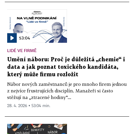
53:04
LIDÉ VE FIRMĚ
Umění náboru: Proč je důležitá „chemie“ i
data a jak poznat toxického kandidáta,
který může firmu rozložit
Nábor nových zaměstnanců je pro mnoho firem jednou
z nejvíce frustrujících disciplín. Manažeři si často
stěžují na „ztracené hodiny“...
28. 4. 2026 ▪ 53:04 min.