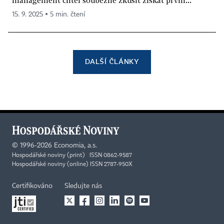
management chtěl souběžně zkusit získat první...
15. 9. 2025 ▪ 5 min. čtení
DALŠÍ ČLÁNKY
©
1996-2026
Economia, a.s.
Hospodářské noviny (print) ISSN 0862-9587
Hospodářské noviny (online) ISSN 2787-950X
Certifikováno
Sledujte nás