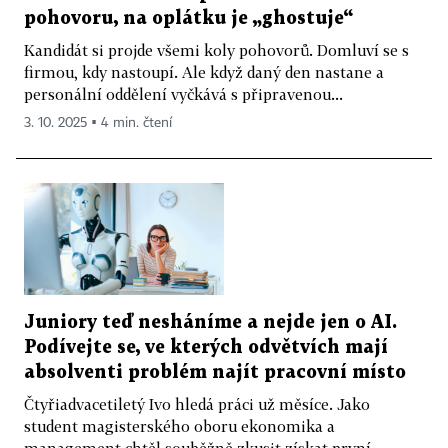
pohovoru, na oplátku je „ghostuje“
Kandidát si projde všemi koly pohovorů. Domluví se s
firmou, kdy nastoupí. Ale když daný den nastane a
personální oddělení vyčkává s připravenou...
3. 10. 2025 ▪ 4 min. čtení
Juniory teď nesháníme a nejde jen o AI.
Podívejte se, ve kterých odvětvích mají
absolventi problém najít pracovní místo
Čtyřiadvacetiletý Ivo hledá práci už měsíce. Jako
student magisterského oboru ekonomika a