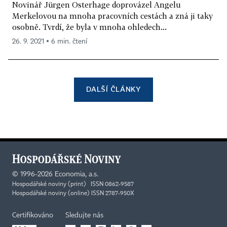
Novinář Jürgen Osterhage doprovázel Angelu
Merkelovou na mnoha pracovních cestách a zná ji taky
osobně. Tvrdí, že byla v mnoha ohledech...
26. 9. 2021 ▪ 6 min. čtení
DALŠÍ ČLÁNKY
©
1996-2026
Economia, a.s.
Hospodářské noviny (print) ISSN 0862-9587
Hospodářské noviny (online) ISSN 2787-950X
Certifikováno
Sledujte nás