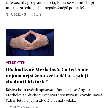
dalekosáhlý program jako ta, která se v zemi chopí
moci ve středu. „Jde o nejodvážnější politický...
13. 9. 2022 ▪ 5 min. čtení
VELKÉ ČTENÍ
Důchodkyně Merkelová. Co teď bude
nejmocnější žena světa dělat a jak ji
zhodnotí historie?
Kdybychom uvěřili spisovatelům, bude se Angela
Merkelová v důchodu věnovat vyšetřování vraždy. David
Safier letos o jejím životě v penzi vydal...
7. 12. 2021 ▪ 7 min. čtení