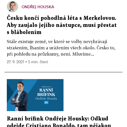
ONDŘEJ HOUSKA
Česku končí pohodlná léta s Merkelovou.
Aby zaujalo jejího nástupce, musí přestat
s blábolením
Stále existuje země, ve které se volby nevyhrávají
strašením, lhaním a urážením všech okolo. Česko to,
při pohledu na průzkumy, není. Mluvíme...
27. 9. 2021 ▪ 5 min. čtení
Ranní brífink Ondřeje Housky: Odkud
odejde Cristiano Ronaldo, tam nějakou