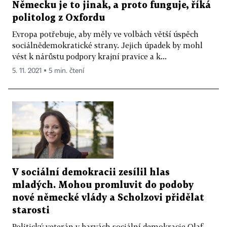
Německu je to jinak, a proto funguje, říká
politolog z Oxfordu
Evropa potřebuje, aby měly ve volbách větší úspěch
sociálnědemokratické strany. Jejich úpadek by mohl
vést k nárůstu podpory krajní pravice a k...
5. 11. 2021 ▪ 5 min. čtení
V sociální demokracii zesílil hlas
mladých. Mohou promluvit do podoby
nové německé vlády a Scholzovi přidělat
starosti
Politický veterán v barvách sociální demokracie Olaf