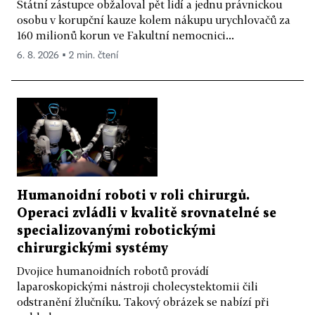
Státní zástupce obžaloval pět lidí a jednu právnickou
osobu v korupční kauze kolem nákupu urychlovačů za
160 milionů korun ve Fakultní nemocnici...
6. 8. 2026 ▪ 2 min. čtení
Humanoidní roboti v roli chirurgů.
Operaci zvládli v kvalitě srovnatelné se
specializovanými robotickými
chirurgickými systémy
Dvojice humanoidních robotů provádí
laparoskopickými nástroji cholecystektomii čili
odstranění žlučníku. Takový obrázek se nabízí při