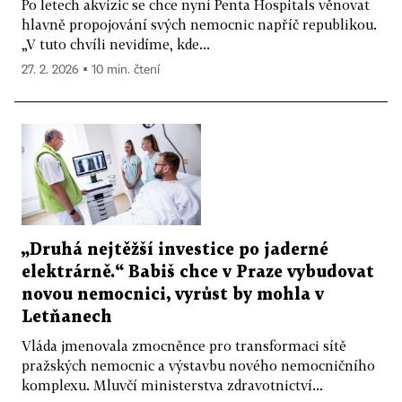
Po letech akvizic se chce nyní Penta Hospitals věnovat
hlavně propojování svých nemocnic napříč republikou.
„V tuto chvíli nevidíme, kde...
27. 2. 2026 ▪ 10 min. čtení
„Druhá nejtěžší investice po jaderné
elektrárně.“ Babiš chce v Praze vybudovat
novou nemocnici, vyrůst by mohla v
Letňanech
Vláda jmenovala zmocněnce pro transformaci sítě
pražských nemocnic a výstavbu nového nemocničního
komplexu. Mluvčí ministerstva zdravotnictví...