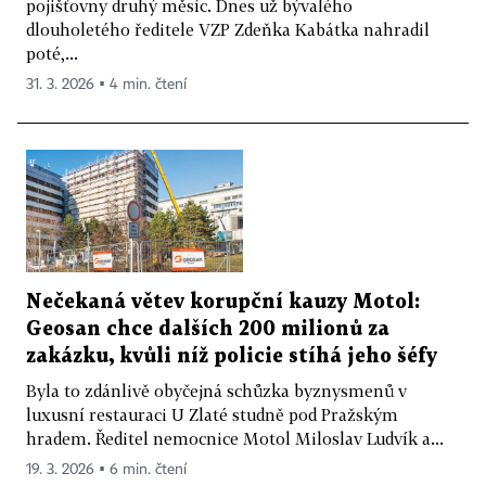
pojišťovny druhý měsíc. Dnes už bývalého
dlouholetého ředitele VZP Zdeňka Kabátka nahradil
poté,...
31. 3. 2026 ▪ 4 min. čtení
Nečekaná větev korupční kauzy Motol:
Geosan chce dalších 200 milionů za
zakázku, kvůli níž policie stíhá jeho šéfy
Byla to zdánlivě obyčejná schůzka byznysmenů v
luxusní restauraci U Zlaté studně pod Pražským
hradem. Ředitel nemocnice Motol Miloslav Ludvík a...
19. 3. 2026 ▪ 6 min. čtení