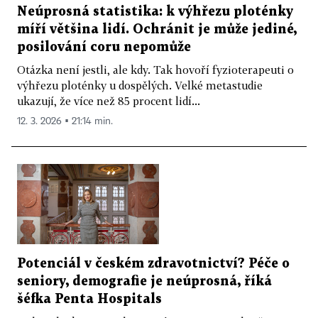
Neúprosná statistika: k výhřezu ploténky
míří většina lidí. Ochránit je může jediné,
posilování coru nepomůže
Otázka není jestli, ale kdy. Tak hovoří fyzioterapeuti o
výhřezu ploténky u dospělých. Velké metastudie
ukazují, že více než 85 procent lidí...
12. 3. 2026 ▪ 21:14 min.
Potenciál v českém zdravotnictví? Péče o
seniory, demografie je neúprosná, říká
šéfka Penta Hospitals