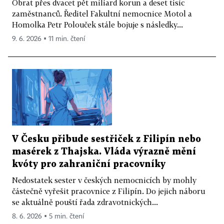
Obrat přes dvacet pět miliard korun a deset tisíc
zaměstnanců. Ředitel Fakultní nemocnice Motol a
Homolka Petr Polouček stále bojuje s následky...
9. 6. 2026 ▪ 11 min. čtení
V Česku přibude sestřiček z Filipín nebo
masérek z Thajska. Vláda výrazně mění
kvóty pro zahraniční pracovníky
Nedostatek sester v českých nemocnicích by mohly
částečně vyřešit pracovnice z Filipín. Do jejich náboru
se aktuálně pouští řada zdravotnických...
8. 6. 2026 ▪ 5 min. čtení