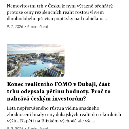
Nemovitostní trh v Česku je nyní výrazně přehřátý,
protože ceny rezidenčních realit rostou vlivem
dlouhodobého převisu poptávky nad nabídkou....
9. 7. 2026 ▪ 6 min. čtení
Konec realitního FOMO v Dubaji, část
trhu odepsala pětinu hodnoty. Proč to
nahrává českým investorům?
Léta nepřerušeného růstu a vidina snadného
zhodnocení hnaly ceny dubajských realit do rekordních
výšin. Napětí na Blízkém východě ale vše...
8. 7. 2026 ▪ 5 min. čtení