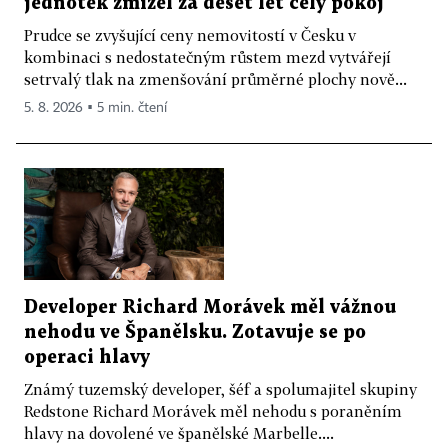
jednotek zmizel za deset let celý pokoj
Prudce se zvyšující ceny nemovitostí v Česku v
kombinaci s nedostatečným růstem mezd vytvářejí
setrvalý tlak na zmenšování průměrné plochy nově...
5. 8. 2026 ▪ 5 min. čtení
Developer Richard Morávek měl vážnou
nehodu ve Španělsku. Zotavuje se po
operaci hlavy
Známý tuzemský developer, šéf a spolumajitel skupiny
Redstone Richard Morávek měl nehodu s poraněním
hlavy na dovolené ve španělské Marbelle....