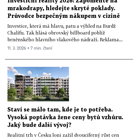
Investiční reality 2026: Zapomeňte na
mrakodrapy, hledejte skryté poklady.
Průvodce bezpečným nákupem v cizině
Investice, která má hlavu, patu a výhled na Burdž
Chalífu. Tak hlásá obrovský billboard poblíž
brněnského hlavního vlakového nádraží. Reklama...
11. 3. 2026 ▪ 7 min. čtení
Staví se málo tam, kde je to potřeba.
Vysoká poptávka žene ceny bytů vzhůru.
Jaký bude další vývoj?
Realitní trh v Česku loni zažil dvouciferný růst cen