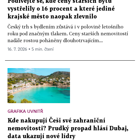
Podívejte se, kde ceny starších bytů
vystřelily o 16 procent a které jediné
krajské město naopak zlevnilo
Český trh s bydlením zůstává i v polovině letošního
roku pod značným tlakem. Ceny starších nemovitostí
nadále rostou poháněny dlouhotrvajícím...
16. 7. 2026 ▪ 5 min. čtení
GRAFIKA UVNITŘ
Kde nakupují Češi své zahraniční
nemovitosti? Prudký propad hlásí Dubaj,
data ukazují nové lídry