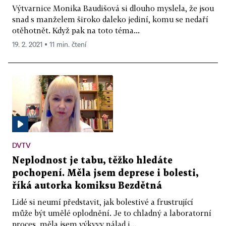
Výtvarnice Monika Baudišová si dlouho myslela, že jsou
snad s manželem široko daleko jediní, komu se nedaří
otěhotnět. Když pak na toto téma...
19. 2. 2021 ▪ 11 min. čtení
DVTV
Neplodnost je tabu, těžko hledáte
pochopení. Měla jsem deprese i bolesti,
říká autorka komiksu Bezdětná
Lidé si neumí představit, jak bolestivé a frustrující
může být umělé oplodnění. Je to chladný a laboratorní
proces, měla jsem výkyvy nálad i...