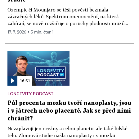
Ozempic či Mounjaro se těší pověsti bezmála
zázračných léků. Spektrum onemocnění, na která
zabírají, se nově rozšiřuje o poruchy plodnosti mužů...
17. 7. 2026 ▪ 5 min. čtení
16:51
LONGEVITY PODCAST
Půl procenta mozku tvoří nanoplasty, jsou
i v játrech nebo placentě. Jak se před nimi
chránit?
Nezaplavují jen oceány a celou planetu, ale také lidské
tělo. Zlomová studie našla nanoplasty i v mozku