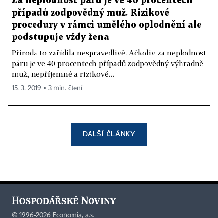
Za neplodnost páru je ve 40 procentech
případů zodpovědný muž. Rizikové
procedury v rámci umělého oplodnění ale
podstupuje vždy žena
Příroda to zařídila nespravedlivě. Ačkoliv za neplodnost
páru je ve 40 procentech případů zodpovědný výhradně
muž, nepříjemné a rizikové...
15. 3. 2019 ▪ 3 min. čtení
DALŠÍ ČLÁNKY
©
1996-2026
Economia, a.s.