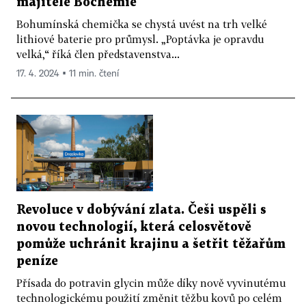
majitelé Bochemie
Bohumínská chemička se chystá uvést na trh velké
lithiové baterie pro průmysl. „Poptávka je opravdu
velká,“ říká člen představenstva...
17. 4. 2024 ▪ 11 min. čtení
Revoluce v dobývání zlata. Češi uspěli s
novou technologií, která celosvětově
pomůže uchránit krajinu a šetřit těžařům
peníze
Přísada do potravin glycin může díky nově vyvinutému
technologickému použití změnit těžbu kovů po celém