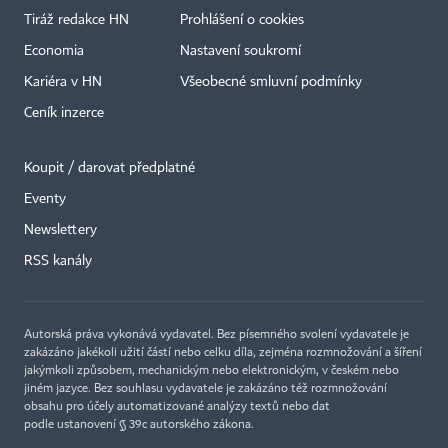
Tiráž redakce HN
Prohlášení o cookies
Economia
Nastavení soukromí
Kariéra v HN
Všeobecné smluvní podmínky
Ceník inzerce
Koupit / darovat předplatné
Eventy
Newslettery
RSS kanály
Autorská práva vykonává vydavatel. Bez písemného svolení vydavatele je
zakázáno jakékoli užití částí nebo celku díla, zejména rozmnožování a šíření
jakýmkoli způsobem, mechanickým nebo elektronickým, v českém nebo
jiném jazyce. Bez souhlasu vydavatele je zakázáno též rozmnožování
obsahu pro účely automatizované analýzy textů nebo dat
podle ustanovení § 39c autorského zákona.