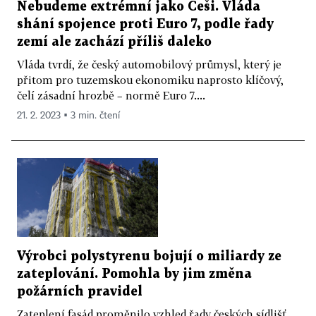
Nebudeme extrémní jako Češi. Vláda
shání spojence proti Euro 7, podle řady
zemí ale zachází příliš daleko
Vláda tvrdí, že český automobilový průmysl, který je
přitom pro tuzemskou ekonomiku naprosto klíčový,
čelí zásadní hrozbě – normě Euro 7....
21. 2. 2023 ▪ 3 min. čtení
Výrobci polystyrenu bojují o miliardy ze
zateplování. Pomohla by jim změna
požárních pravidel
Zateplení fasád proměnilo vzhled řady českých sídlišť.