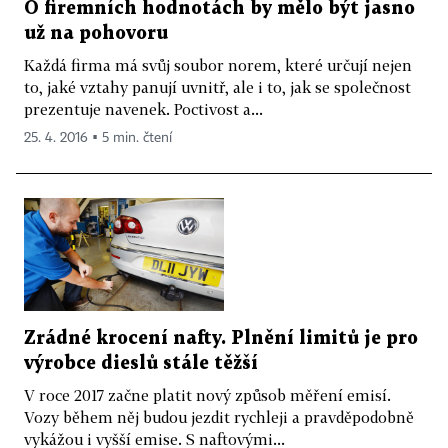
O firemních hodnotách by mělo být jasno
už na pohovoru
Každá firma má svůj soubor norem, které určují nejen
to, jaké vztahy panují uvnitř, ale i to, jak se společnost
prezentuje navenek. Poctivost a...
25. 4. 2016 ▪ 5 min. čtení
Zrádné krocení nafty. Plnění limitů je pro
výrobce dieslů stále těžší
V roce 2017 začne platit nový způsob měření emisí.
Vozy během něj budou jezdit rychleji a pravděpodobně
vykážou i vyšší emise. S naftovými...