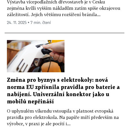
Výstavba vícepodlažních dřevostaveb je v Česku
zejména kvůli vyšším nákladům zatím spíše okrajovou
záležitostí. Jejich většímu rozšíření bránila...
24. 11. 2025 ▪ 7 min. čtení
Změna pro byznys s elektrokoly: nová
norma EU zpřísnila pravidla pro baterie a
nabíjení. Univerzální konektor jako u
mobilů nepřináší
O uplynulém víkendu vstoupila v platnost evropská
pravidla pro elektrokola. Na papíře míří především na
výrobce, v praxi je ale pocítí i...