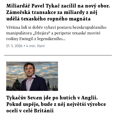
Miliardář Pavel Tykač zacílil na nový obor.
Zámořská transakce za miliardy z něj
udělá texaského ropného magnáta
Většina lidí si dobře vybaví postavu bezskrupulózního
manipulátora „Džejára“ a peripetie texaské movité
rodiny Ewingů z legendárního...
21. 5. 2026 ▪ 4 min. čtení
Tykačův Sev.en jde po hutích v Anglii.
Pokud uspěje, bude z něj největší výrobce
oceli v celé Británii