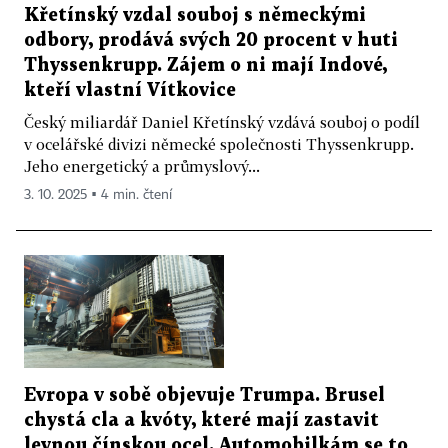
Křetínský vzdal souboj s německými
odbory, prodává svých 20 procent v huti
Thyssenkrupp. Zájem o ni mají Indové,
kteří vlastní Vítkovice
Český miliardář Daniel Křetínský vzdává souboj o podíl
v ocelářské divizi německé společnosti Thyssenkrupp.
Jeho energetický a průmyslový...
3. 10. 2025 ▪ 4 min. čtení
Evropa v sobě objevuje Trumpa. Brusel
chystá cla a kvóty, které mají zastavit
levnou čínskou ocel. Automobilkám se to