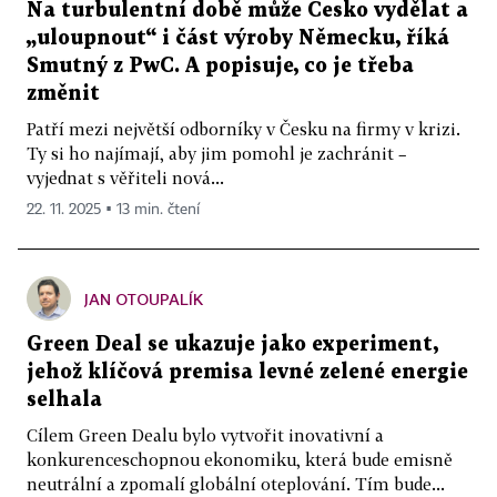
Na turbulentní době může Česko vydělat a
„uloupnout“ i část výroby Německu, říká
Smutný z PwC. A popisuje, co je třeba
změnit
Patří mezi největší odborníky v Česku na firmy v krizi.
Ty si ho najímají, aby jim pomohl je zachránit –
vyjednat s věřiteli nová...
22. 11. 2025 ▪ 13 min. čtení
JAN OTOUPALÍK
Green Deal se ukazuje jako experiment,
jehož klíčová premisa levné zelené energie
selhala
Cílem Green Dealu bylo vytvořit inovativní a
konkurenceschopnou ekonomiku, která bude emisně
neutrální a zpomalí globální oteplování. Tím bude...