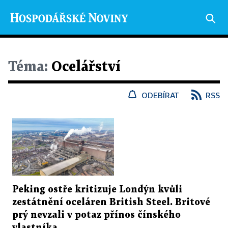
Téma:
Ocelářství
ODEBÍRAT
RSS
Peking ostře kritizuje Londýn kvůli
zestátnění oceláren British Steel. Britové
prý nevzali v potaz přínos čínského
vlastníka