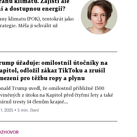
anu klimatu. Zajistí ale
 a dostupnou energii?
any klimatu (POK), tentokrát jako
ategie. Měla ji schválit už
rump úřaduje: omilostnil útočníky na
apitol, odložil zákaz TikToku a zrušil
mezení pro těžbu ropy a plynu
nald Trump uvedl, že omilostnil přibližně 1500
viněných z útoku na Kapitol před čtyřmi lety a také
írnil tresty 14 členům krajně...
 1. 2025 ▪ 5 min. čtení
OZHOVOR