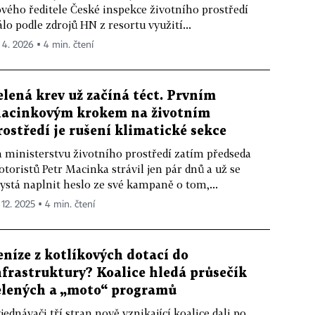
vého ředitele České inspekce životního prostředí
álo podle zdrojů HN z resortu využití...
. 4. 2026 ▪ 4 min. čtení
elená krev už začíná téct. Prvním
acinkovým krokem na životním
rostředí je rušení klimatické sekce
 ministerstvu životního prostředí zatím předseda
toristů Petr Macinka strávil jen pár dnů a už se
ystá naplnit heslo ze své kampaně o tom,...
 12. 2025 ▪ 4 min. čtení
eníze z kotlíkových dotací do
nfrastruktury? Koalice hledá průsečík
elených a „moto“ programů
jednávači tří stran nově vznikající koalice dali po