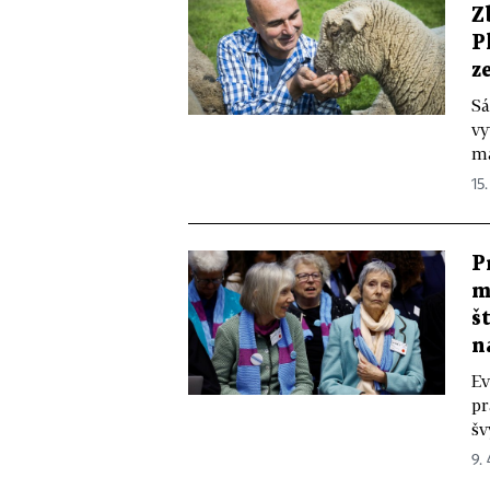
Z
P
z
Sá
vy
ma
15
P
m
š
n
Ev
pr
šv
9.