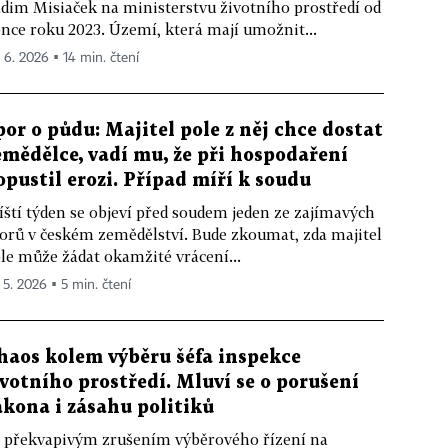
dim Misiaček na ministerstvu životního prostředí od
nce roku 2023. Území, která mají umožnit...
. 6. 2026 ▪ 14 min. čtení
por o půdu: Majitel pole z něj chce dostat
emědělce, vadí mu, že při hospodaření
opustil erozi. Případ míří k soudu
íští týden se objeví před soudem jeden ze zajímavých
orů v českém zemědělství. Bude zkoumat, zda majitel
le může žádat okamžité vrácení...
. 5. 2026 ▪ 5 min. čtení
haos kolem výběru šéfa inspekce
ivotního prostředí. Mluví se o porušení
ákona i zásahu politiků
 překvapivým zrušením výběrového řízení na