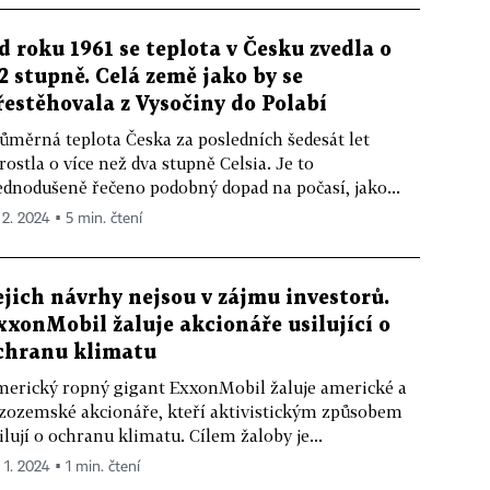
d roku 1961 se teplota v Česku zvedla o
,2 stupně. Celá země jako by se
řestěhovala z Vysočiny do Polabí
ůměrná teplota Česka za posledních šedesát let
rostla o více než dva stupně Celsia. Je to
ednodušeně řečeno podobný dopad na počasí, jako...
 2. 2024 ▪ 5 min. čtení
ejich návrhy nejsou v zájmu investorů.
xxonMobil žaluje akcionáře usilující o
chranu klimatu
erický ropný gigant ExxonMobil žaluje americké a
zozemské akcionáře, kteří aktivistickým způsobem
ilují o ochranu klimatu. Cílem žaloby je...
 1. 2024 ▪ 1 min. čtení