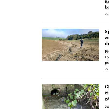
Ra
ko
22
S
z
d
Př
sp
po
27
C
ž
z
Za