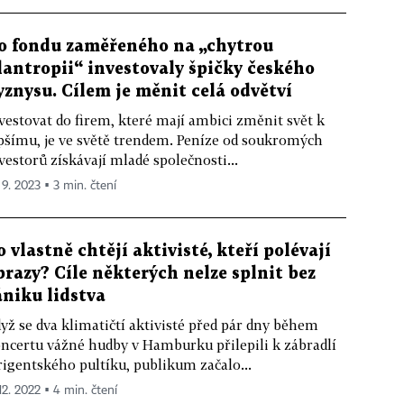
o fondu zaměřeného na „chytrou
ilantropii“ investovaly špičky českého
yznysu. Cílem je měnit celá odvětví
vestovat do firem, které mají ambici změnit svět k
pšímu, je ve světě trendem. Peníze od soukromých
vestorů získávají mladé společnosti...
 9. 2023 ▪ 3 min. čtení
o vlastně chtějí aktivisté, kteří polévají
brazy? Cíle některých nelze splnit bez
ániku lidstva
yž se dva klimatičtí aktivisté před pár dny během
ncertu vážné hudby v Hamburku přilepili k zábradlí
rigentského pultíku, publikum začalo...
12. 2022 ▪ 4 min. čtení