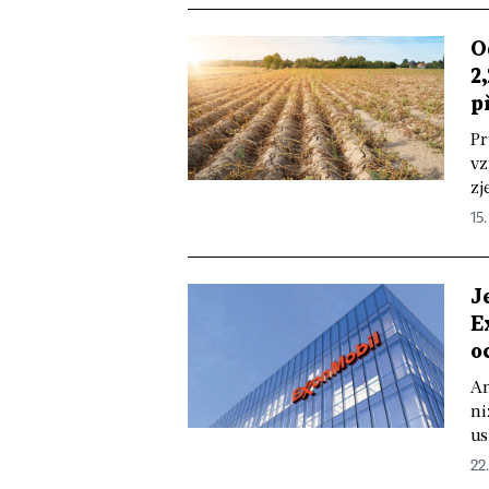
O
2
p
Pr
vz
zj
15.
J
E
o
Am
ni
us
22.