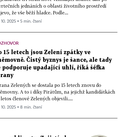
vrtečních jednáních o oblasti životního prostředí
jevo, že vše běží hladce. Podle...
 10. 2025 ▪ 5 min. čtení
OZHOVOR
o 15 letech jsou Zelení zpátky ve
němovně. Čistý byznys je šance, ale tady
e podporuje upadající uhlí, říká šéfka
trany
rana Zelených se dostala po 15 letech znovu do
ěmovny. A to i díky Pirátům, na jejichž kandidátkách
 letos členové Zelených objevili....
. 10. 2025 ▪ 8 min. čtení