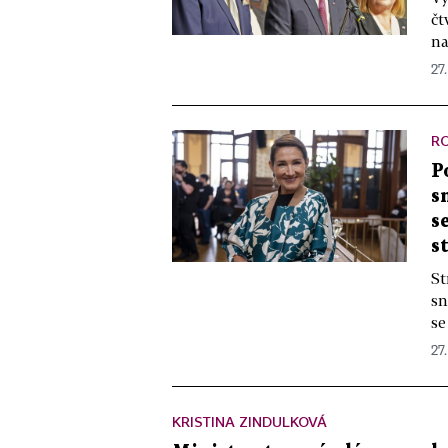
čt
na
27.
R
P
s
s
s
St
sn
se
27
KRISTINA ZINDULKOVÁ