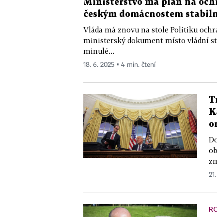
Ministerstvo má plán na ochr
českým domácnostem stabilní
Vláda má znovu na stole Politiku ochr
ministerský dokument místo vládní str
minulé...
18. 6. 2025 ▪ 4 min. čtení
T
K
o
Do
ob
zm
21.
R