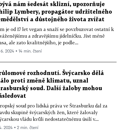
bývá nám šedesát sklizní, upozorňuje
hilip Lymbery, propagátor udržitelného
emědělství a důstojného života zvířat
m je od 17 let vegan a snaží se povzbuzovat ostatní k
váženějšímu a zdravějšímu jídelníčku. Jíst méně
sa, ale zato kvalitnějšího, je podle...
. 6. 2024 ▪ 14 min. čtení
růlomové rozhodnutí. Švýcarsko dělá
álo proti změně klimatu, uznal
trasburský soud. Další žaloby mohou
ásledovat
ropský soud pro lidská práva ve Štrasburku dal za
avdu skupině švýcarských žen, které žalovaly
ýcarskou vládu kvůli nedostatečnému úsilí v...
 4. 2024 ▪ 2 min. čtení