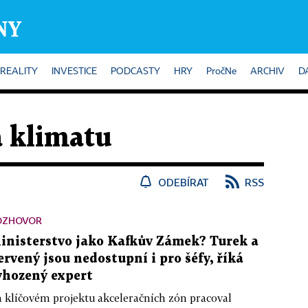
REALITY
INVESTICE
PODCASTY
HRY
PročNe
ARCHIV
D
 klimatu
ODEBÍRAT
RSS
OZHOVOR
inisterstvo jako Kafkův Zámek? Turek a
ervený jsou nedostupní i pro šéfy, říká
yhozený expert
 klíčovém projektu akceleračních zón pracoval