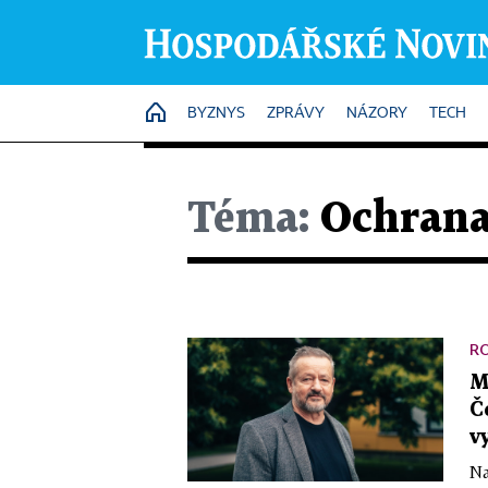
HOME
BYZNYS
ZPRÁVY
NÁZORY
TECH
Téma:
Ochrana
R
M
Č
v
Na