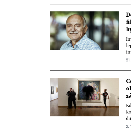
D
f
b
In
le
in
21.
C
o
z
Kd
ko
di
2. 