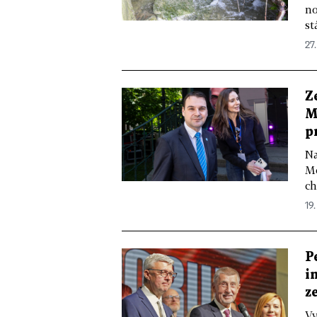
no
st
27
Z
M
p
Na
Mo
ch
19.
P
i
z
Vy