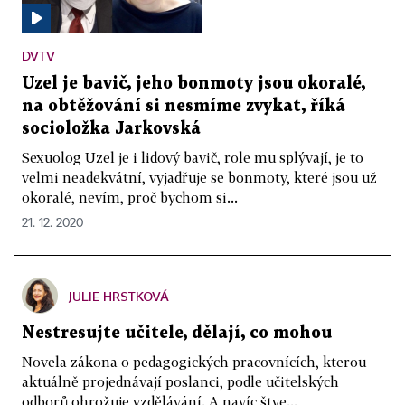
DVTV
Uzel je bavič, jeho bonmoty jsou okoralé,
na obtěžování si nesmíme zvykat, říká
socioložka Jarkovská
Sexuolog Uzel je i lidový bavič, role mu splývají, je to
velmi neadekvátní, vyjadřuje se bonmoty, které jsou už
okoralé, nevím, proč bychom si...
21. 12. 2020
JULIE HRSTKOVÁ
Nestresujte učitele, dělají, co mohou
Novela zákona o pedagogických pracovnících, kterou
aktuálně projednávají poslanci, podle učitelských
odborů ohrožuje vzdělávání. A navíc štve...