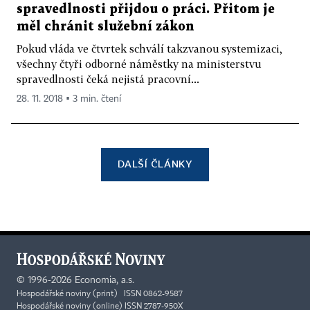
spravedlnosti přijdou o práci. Přitom je
měl chránit služební zákon
Pokud vláda ve čtvrtek schválí takzvanou systemizaci,
všechny čtyři odborné náměstky na ministerstvu
spravedlnosti čeká nejistá pracovní...
28. 11. 2018 ▪ 3 min. čtení
DALŠÍ ČLÁNKY
©
1996-2026
Economia, a.s.
Hospodářské noviny (print) ISSN 0862-9587
Hospodářské noviny (online) ISSN 2787-950X