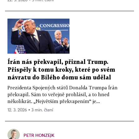
22. 5. 2026 ▪ 5 min. čtení
Írán nás překvapil, přiznal Trump.
Přispěly k tomu kroky, které po svém
návratu do Bílého domu sám udělal
Prezidenta Spojených států Donalda Trumpa Írán
překvapil. Sám to veřejně prohlásil, a to hned
několikrát. „Největším překvapením“ je...
12. 3. 2026 ▪ 3 min. čtení
PETR HONZEJK