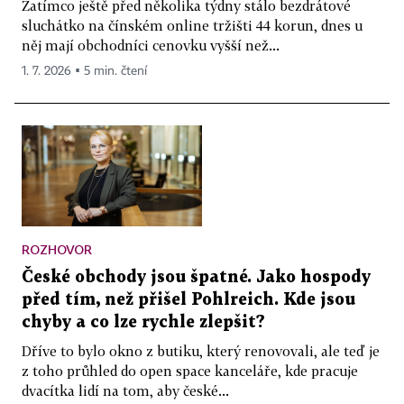
Zatímco ještě před několika týdny stálo bezdrátové
sluchátko na čínském online tržišti 44 korun, dnes u
něj mají obchodníci cenovku vyšší než...
1. 7. 2026 ▪ 5 min. čtení
ROZHOVOR
České obchody jsou špatné. Jako hospody
před tím, než přišel Pohlreich. Kde jsou
chyby a co lze rychle zlepšit?
Dříve to bylo okno z butiku, který renovovali, ale teď je
z toho průhled do open space kanceláře, kde pracuje
dvacítka lidí na tom, aby české...