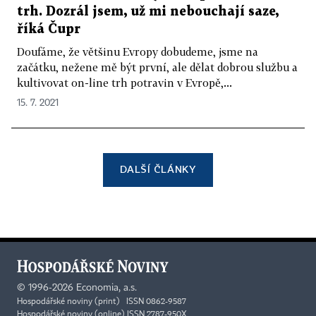
trh. Dozrál jsem, už mi nebouchají saze,
říká Čupr
Doufáme, že většinu Evropy dobudeme, jsme na
začátku, nežene mě být první, ale dělat dobrou službu a
kultivovat on-line trh potravin v Evropě,...
15. 7. 2021
DALŠÍ ČLÁNKY
©
1996-2026
Economia, a.s.
Hospodářské noviny (print) ISSN 0862-9587
Hospodářské noviny (online) ISSN 2787-950X