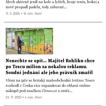
Mech aktivně jezdí na kole a lyžích, hraje tenis, hokej a
nově propadl padelu, tedy zábavné...
11. 3. 2024 ▪ 14 min. čtení
Nenechte se opít... Majitel Rohlíku chce
po Tescu milion za nekalou reklamu.
Soudní jednání ale jeho právník zmařil
Vloni na jaře se britský maloobchodní řetězec Tesco
rozhodl v Česku více expandovat do oblasti online
nákupů pod značkou iTesco.cz a ostře...
23. 11. 2023 ▪ 4 min. čtení