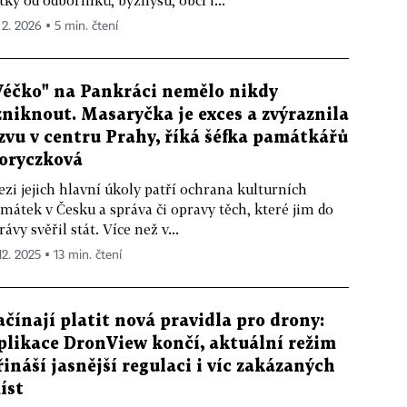
tky od odborníků, byznysu, obcí i...
 2. 2026 ▪ 5 min. čtení
Véčko" na Pankráci nemělo nikdy
zniknout. Masaryčka je exces a zvýraznila
izvu v centru Prahy, říká šéfka památkářů
oryczková
zi jejich hlavní úkoly patří ochrana kulturních
mátek v Česku a správa či opravy těch, které jim do
rávy svěřil stát. Více než v...
12. 2025 ▪ 13 min. čtení
ačínají platit nová pravidla pro drony:
plikace DronView končí, aktuální režim
řináší jasnější regulaci i víc zakázaných
íst