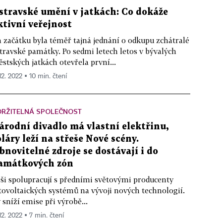
stravské umění v jatkách: Co dokáže
ktivní veřejnost
 začátku byla téměř tajná jednání o odkupu zchátralé
travské památky. Po sedmi letech letos v bývalých
stských jatkách otevřela první...
12. 2022 ▪ 10 min. čtení
DRŽITELNÁ SPOLEČNOST
árodní divadlo má vlastní elektřinu,
oláry leží na střeše Nové scény.
bnovitelné zdroje se dostávají i do
amátkových zón
ši spolupracují s předními světovými producenty
tovoltaických systémů na vývoji nových technologií.
 sníží emise při výrobě...
12. 2022 ▪ 7 min. čtení