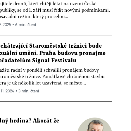
jitelé dronů, kteří chtějí létat na území České
publiky, se od 1. září musí řídit novými podmínkami.
savadní režim, který pro celou...
9. 2025 ▪ 6 min. čtení
 chátrající Staroměstské tržnici bude
izuální umění. Praha budovu pronajme
ořadatelům Signal Festivalu
ažští radní v pondělí schválili pronájem budovy
aroměstské tržnice. Památkově chráněnou stavbu,
erá je už několik let uzavřená, se město...
 11. 2024 ▪ 3 min. čtení
dný hrdina? Akorát že