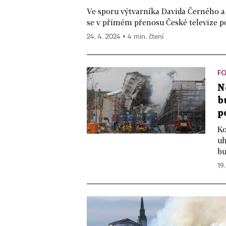
Ve sporu výtvarníka Davida Černého a
se v přímém přenosu České televize po
24. 4. 2024 ▪ 4 min. čtení
FO
N
b
p
Ko
uh
bu
19