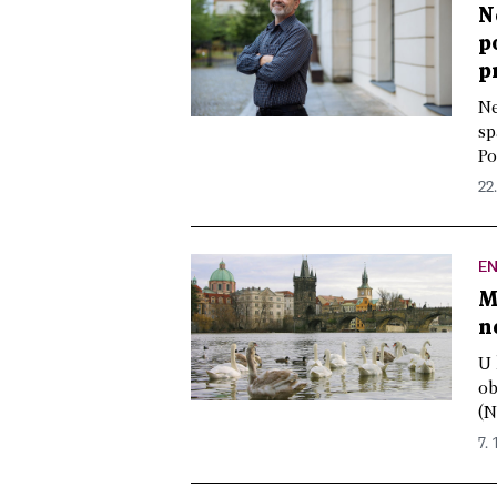
N
p
p
Ne
sp
Po
22
EN
M
n
U 
ob
(N
7. 