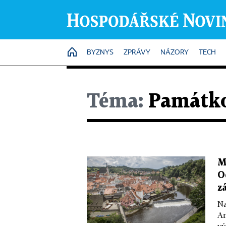
HOME
BYZNYS
ZPRÁVY
NÁZORY
TECH
Téma:
Památko
M
O
z
Na
An