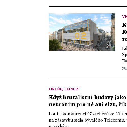
VE
K
R
r
Kd
Sp
"š
29
ONDŘEJ LEINERT
Když brutalistní budovy jako
neuroním pro ně ani slzu, ří
Loni v konkurenci 97 ateliérů ze 30 z
na zástavbu sídla bývalého Telecomu,
pražském...