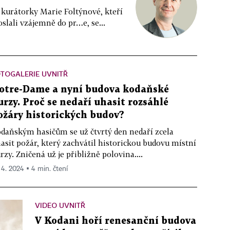
 kurátorky Marie Foltýnové, kteří
slali vzájemně do pr…e, se...
TOGALERIE UVNITŘ
otre-Dame a nyní budova kodaňské
urzy. Proč se nedaří uhasit rozsáhlé
ožáry historických budov?
daňským hasičům se už čtvrtý den nedaří zcela
asit požár, který zachvátil historickou budovu místní
rzy. Zničená už je přibližně polovina....
. 4. 2024 ▪ 4 min. čtení
VIDEO UVNITŘ
V Kodani hoří renesanční budova