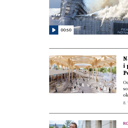
00:50
N
i
P
Od
so
ok
8.
R