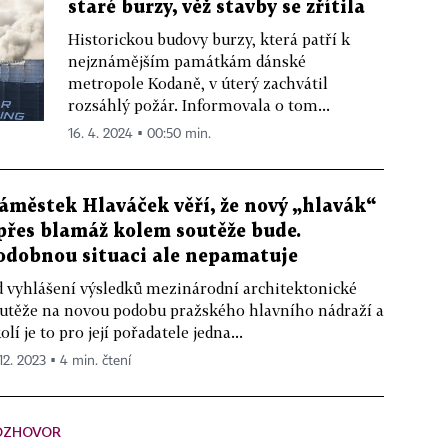
staré burzy, věž stavby se zřítila
Historickou budovy burzy, která patří k
nejznámějším památkám dánské
metropole Kodaně, v úterý zachvátil
rozsáhlý požár. Informovala o tom...
16. 4. 2024 ▪ 00:50 min.
áměstek Hlaváček věří, že nový „hlavák“
 přes blamáž kolem soutěže bude.
odobnou situaci ale nepamatuje
 vyhlášení výsledků mezinárodní architektonické
utěže na novou podobu pražského hlavního nádraží a
olí je to pro její pořadatele jedna...
 12. 2023 ▪ 4 min. čtení
OZHOVOR