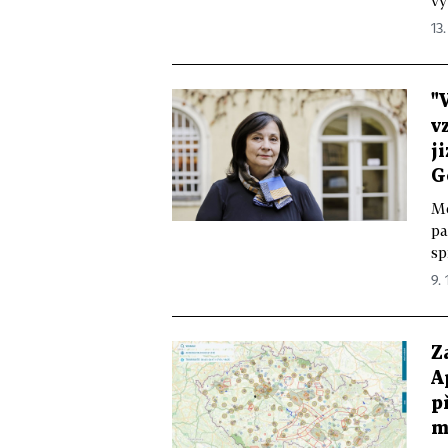
vý
13.
"
v
j
G
Me
pa
sp
9. 
Z
A
p
m