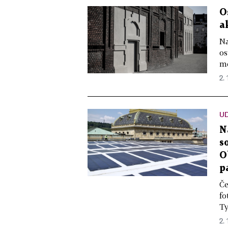
O
a
Na
os
mě
2. 
U
N
s
O
p
Če
fo
Ty
2. 