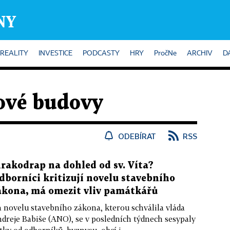
REALITY
INVESTICE
PODCASTY
HRY
PročNe
ARCHIV
D
vé budovy
ODEBÍRAT
RSS
rakodrap na dohled od sv. Víta?
dborníci kritizují novelu stavebního
ákona, má omezit vliv památkářů
 novelu stavebního zákona, kterou schválila vláda
dreje Babiše (ANO), se v posledních týdnech sesypaly