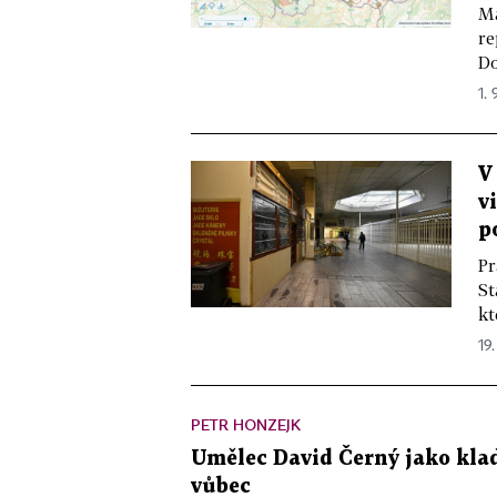
Ma
re
Do
1. 
V
v
p
Pr
St
kt
19.
PETR HONZEJK
Umělec David Černý jako kla
vůbec