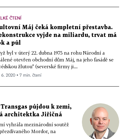
LKÉ ČTENÍ
ultovní Máj čeká kompletní přestavba.
ekonstrukce vyjde na miliardu, trvat má
ok a půl
yž byl v úterý 22. dubna 1975 na rohu Národní a
álené otevřen obchodní dům Máj, na jeho fasádě se
védskou žlutou" (severské firmy ji...
. 6. 2020 ▪ 7 min. čtení
 Transgas půjdou k zemi,
ká architektka Jiřičná
emí vyhrála mezinárodní soutěž
 přezdívaného Mordor, na