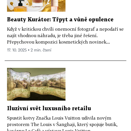
Beauty Kurátor: Třpyt a vůně opulence
Když v kritickou chvíli onemocní fotograf a nepodaří se
najít vhodnou náhradu, je třeba jiné řešení.
Přepychovou kompozici kosmetických novinek...
17. 10. 2025 ▪ 2 min. čtení
Iluzivní svět luxusního retailu
Spustit kotvy Značka Louis Vuitton udivila novým
prostorem The Louis v Šanghaji, který spojuje butik,
kavárnu Le Café a výstavu Louis Vuitton...