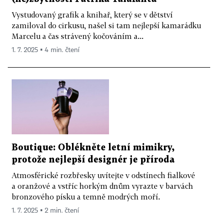
Vystudovaný grafik a knihař, který se v dětství
zamiloval do cirkusu, našel si tam nejlepší kamarádku
Marcelu a čas strávený kočováním a...
1. 7. 2025 ▪ 4 min. čtení
Boutique: Oblékněte letní mimikry,
protože nejlepší designér je příroda
Atmosférické rozbřesky uvítejte v odstínech fialkové
a oranžové a vstříc horkým dnům vyrazte v barvách
bronzového písku a temně modrých moří.
1. 7. 2025 ▪ 2 min. čtení