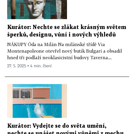
Kurátor: Nechte se zlákat krásným světem
šperků, designu, vůní i nových výhledů
NÁKUPY Óda na Milán Na milánské třídě Via
Montenapoleone otevřel nový butik Bulgari a obsadil
hned tři podlaží neoklasicistní budovy Taverna...
27. 5. 2025 ▪ 4 min. čtení
Kurátor: Vydejte se do světa umění,
nechte se unášet novými vůněmi z mechu