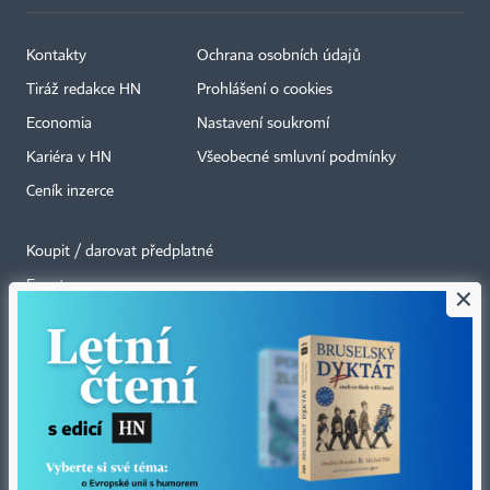
Kontakty
Ochrana osobních údajů
Tiráž redakce HN
Prohlášení o cookies
Economia
Nastavení soukromí
Kariéra v HN
Všeobecné smluvní podmínky
Ceník inzerce
Koupit / darovat předplatné
Eventy
×
Newslettery
RSS kanály
Autorská práva vykonává vydavatel. Bez písemného svolení vydavatele je
zakázáno jakékoli užití částí nebo celku díla, zejména rozmnožování a šíření
jakýmkoli způsobem, mechanickým nebo elektronickým, v českém nebo