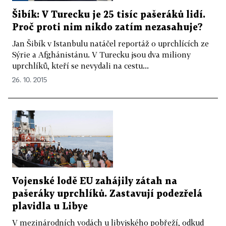
Šibík: V Turecku je 25 tisíc pašeráků lidí.
Proč proti nim nikdo zatím nezasahuje?
Jan Šibík v Istanbulu natáčel reportáž o uprchlících ze
Sýrie a Afghánistánu. V Turecku jsou dva miliony
uprchlíků, kteří se nevydali na cestu...
26. 10. 2015
Vojenské lodě EU zahájily zátah na
pašeráky uprchlíků. Zastavují podezřelá
plavidla u Libye
V mezinárodních vodách u libyjského pobřeží, odkud