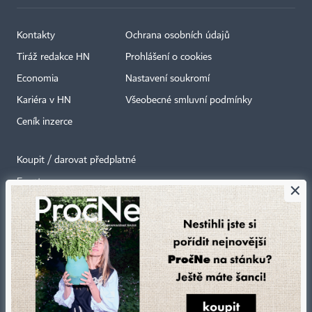
Kontakty
Ochrana osobních údajů
Tiráž redakce HN
Prohlášení o cookies
Economia
Nastavení soukromí
Kariéra v HN
Všeobecné smluvní podmínky
Ceník inzerce
Koupit / darovat předplatné
Eventy
×
Newslettery
RSS kanály
Autorská práva vykonává vydavatel. Bez písemného svolení vydavatele je
zakázáno jakékoli užití částí nebo celku díla, zejména rozmnožování a šíření
jakýmkoli způsobem, mechanickým nebo elektronickým, v českém nebo