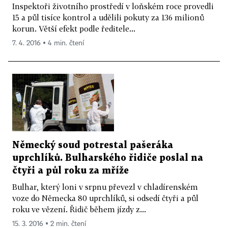
Inspektoři životního prostředí v loňském roce provedli
15 a půl tisíce kontrol a udělili pokuty za 136 milionů
korun. Větší efekt podle ředitele...
7. 4. 2016 ▪ 4 min. čtení
Německý soud potrestal pašeráka
uprchlíků. Bulharského řidiče poslal na
čtyři a půl roku za mříže
Bulhar, který loni v srpnu převezl v chladírenském
voze do Německa 80 uprchlíků, si odsedí čtyři a půl
roku ve vězení. Řidič během jízdy z...
15. 3. 2016 ▪ 2 min. čtení