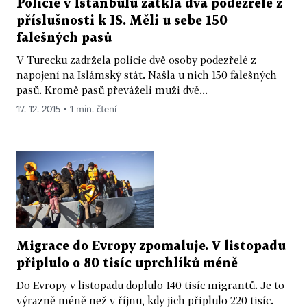
Policie v Istanbulu zatkla dva podezřelé z
příslušnosti k IS. Měli u sebe 150
falešných pasů
V Turecku zadržela policie dvě osoby podezřelé z
napojení na Islámský stát. Našla u nich 150 falešných
pasů. Kromě pasů převáželi muži dvě...
17. 12. 2015 ▪ 1 min. čtení
Migrace do Evropy zpomaluje. V listopadu
připlulo o 80 tisíc uprchlíků méně
Do Evropy v listopadu doplulo 140 tisíc migrantů. Je to
výrazně méně než v říjnu, kdy jich připlulo 220 tisíc.