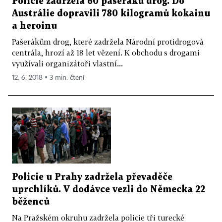
Policie zadržela 60 pašeráků drog. Do
Austrálie dopravili 780 kilogramů kokainu
a heroinu
Pašerákům drog, které zadržela Národní protidrogová
centrála, hrozí až 18 let vězení. K obchodu s drogami
využívali organizátoři vlastní...
12. 6. 2018 ▪ 3 min. čtení
Policie u Prahy zadržela převaděče
uprchlíků. V dodávce vezli do Německa 22
běženců
Na Pražském okruhu zadržela policie tři turecké