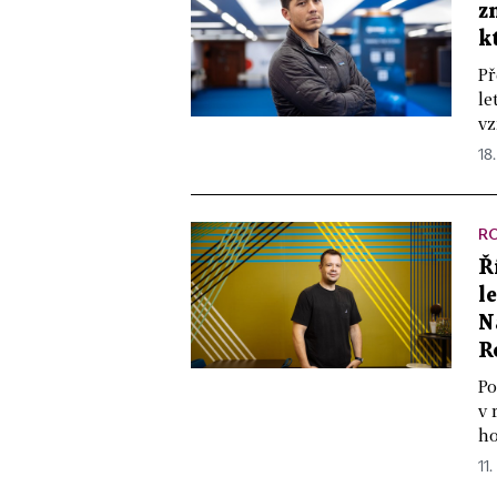
z
k
Př
le
vz
18
R
Ř
l
N
R
Po
v 
ho
11.