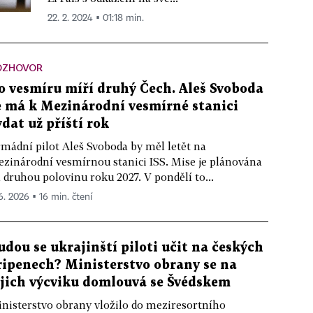
22. 2. 2024 ▪ 01:18 min.
OZHOVOR
o vesmíru míří druhý Čech. Aleš Svoboda
e má k Mezinárodní vesmírné stanici
ydat už příští rok
mádní pilot Aleš Svoboda by měl letět na
zinárodní vesmírnou stanici ISS. Mise je plánována
 druhou polovinu roku 2027. V pondělí to...
 6. 2026 ▪ 16 min. čtení
udou se ukrajinští piloti učit na českých
ripenech? Ministerstvo obrany se na
ejich výcviku domlouvá se Švédskem
nisterstvo obrany vložilo do meziresortního