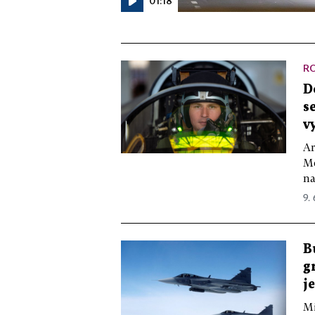
01:18
R
D
s
v
Ar
Me
na
9.
B
g
j
Mi