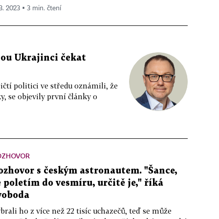
 3. 2023 ▪ 3 min. čtení
ou Ukrajinci čekat
čtí politici ve středu oznámili, že
, se objevily první články o
OZHOVOR
ozhovor s českým astronautem. "Šance,
e poletím do vesmíru, určitě je," říká
voboda
brali ho z více než 22 tisíc uchazečů, teď se může