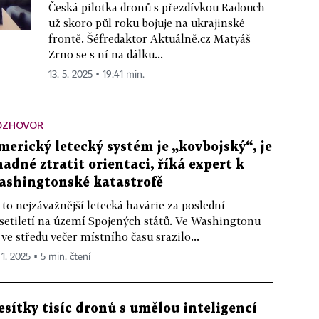
Česká pilotka dronů s přezdívkou Radouch
už skoro půl roku bojuje na ukrajinské
frontě. Šéfredaktor Aktuálně.cz Matyáš
Zrno se s ní na dálku...
13. 5. 2025 ▪ 19:41 min.
OZHOVOR
merický letecký systém je „kovbojský“, je
nadné ztratit orientaci, říká expert k
ashingtonské katastrofě
 to nejzávažnější letecká havárie za poslední
setiletí na území Spojených států. Ve Washingtonu
 ve středu večer místního času srazilo...
 1. 2025 ▪ 5 min. čtení
esítky tisíc dronů s umělou inteligencí