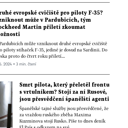
ruhé evropské cvičiště pro piloty F-35?
zniknout může v Pardubicích, tým
ockheed Martin přiletí zkoumat
ožnosti
Pardubicích může vzniknout druhé evropské cvičiště
o piloty stíhaček F-35, jediné je dosud na Sardinii. Do
ska proto do čtvrt roku přiletí...
 6. 2024 ▪ 3 min. čtení
Smrt pilota, který přeletěl frontu
s vrtulníkem? Stojí za ní Rusové,
jsou přesvědčení španělští agenti
Španělské tajné služby jsou přesvědčené, že
za vraždou ruského zběha Maxima
Kuzminova stojí Rusko. Píše to dnes deník
El País s odkazem na své...