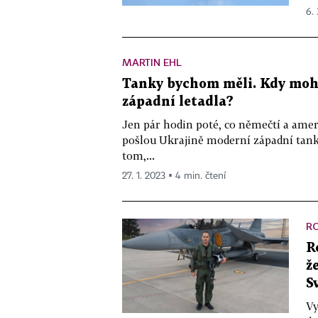
6.
MARTIN EHL
Tanky bychom měli. Kdy moh
západní letadla?
Jen pár hodin poté, co němečtí a ameri
pošlou Ukrajině moderní západní tanky
tom,...
27. 1. 2023 ▪ 4 min. čtení
R
R
ž
S
Vy