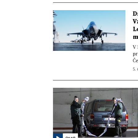
D
V
L
m
V 
pr
Če
5.