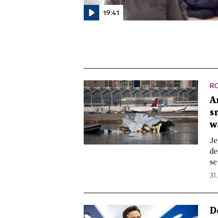
19:41
R
A
s
w
Je
de
se
31.
D