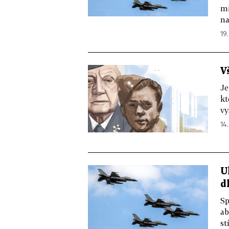
mi
na
19.
V
Je
kt
vy
14.
U
d
Sp
ab
st