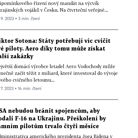
ipomínkového řízení nový mandát na výcvik
rajinských vojáků v Česku. Na čtvrteční veřejné...
 9. 2023 ▪ 3 min. čtení
iktor Sotona: Státy potřebují víc cvičit
vé piloty. Aero díky tomu může získat
alší zakázky
jvětší domácí výrobce letadel Aero Vodochody může
nečně začít těžit z miliard, které investoval do vývoje
vého cvičného letounu...
 7. 2023 ▪ 14 min. čtení
SA nebudou bránit spojencům, aby
odali F-16 na Ukrajinu. Přeškolení by
amním pilotům trvalo čtyři měsíce
ministrativa amerického prezidenta Joea Bidena v