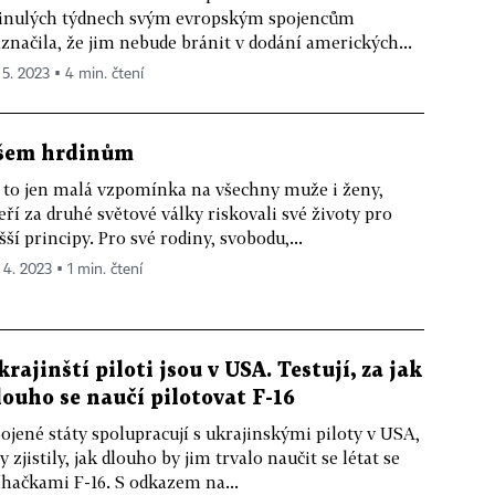
nulých týdnech svým evropským spojencům
značila, že jim nebude bránit v dodání amerických...
 5. 2023 ▪ 4 min. čtení
šem hrdinům
 to jen malá vzpomínka na všechny muže i ženy,
eří za druhé světové války riskovali své životy pro
šší principy. Pro své rodiny, svobodu,...
 4. 2023 ▪ 1 min. čtení
krajinští piloti jsou v USA. Testují, za jak
louho se naučí pilotovat F-16
ojené státy spolupracují s ukrajinskými piloty v USA,
y zjistily, jak dlouho by jim trvalo naučit se létat se
íhačkami F-16. S odkazem na...