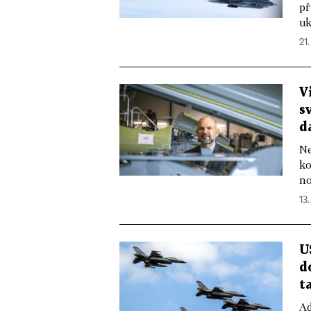
př
uk
21.
V
s
d
Ne
ko
no
13.
U
d
t
Ad