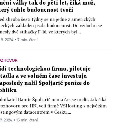
mění války tak do pěti let, říká muž,
terý tuhle budoucnost tvoří
ed zhruba šesti týdny se na jedné z amerických
teckých základen psala budoucnost. Do vzduchu se
nesly dvě stíhačky F-16, ve kterých byl...
. 9. 2024 ▪ 7 min. čtení
OZHOVOR
ídí technologickou firmu, pilotuje
etadla a ve volném čase investuje.
aposledy nalil Špoljarič peníze do
ohlíku
dnikatel Damir Špoljarič nemá čas se nudit. Jak říká
rozhovoru pro HN, velí firmě VSHosting s největším
stingovým datacentrem v Česku,...
 7. 2024 ▪ 15 min. čtení