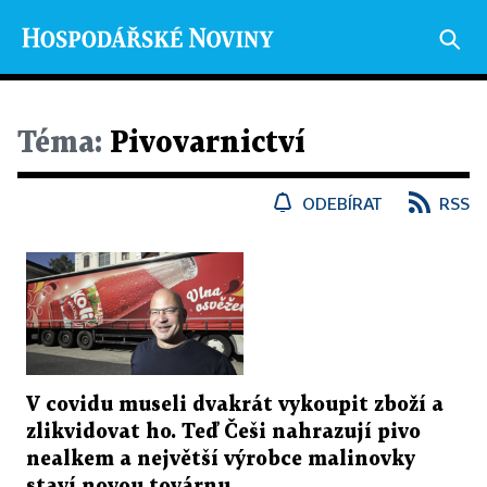
Téma:
Pivovarnictví
ODEBÍRAT
RSS
V covidu museli dvakrát vykoupit zboží a
zlikvidovat ho. Teď Češi nahrazují pivo
nealkem a největší výrobce malinovky
staví novou továrnu