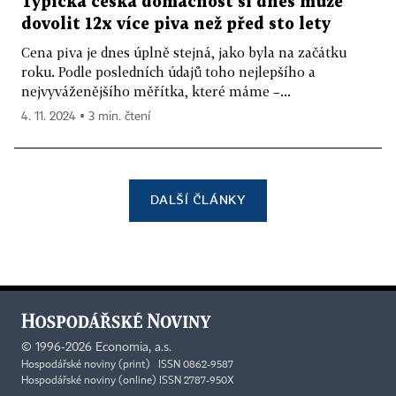
Typická česká domácnost si dnes může
dovolit 12x více piva než před sto lety
Cena piva je dnes úplně stejná, jako byla na začátku
roku. Podle posledních údajů toho nejlepšího a
nejvyváženějšího měřítka, které máme –...
4. 11. 2024 ▪ 3 min. čtení
DALŠÍ ČLÁNKY
©
1996-2026
Economia, a.s.
Hospodářské noviny (print) ISSN 0862-9587
Hospodářské noviny (online) ISSN 2787-950X