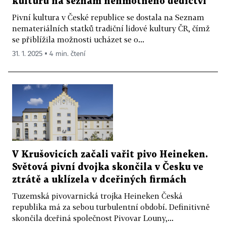
kulturu na seznam nehmotného dědictví
Pivní kultura v České republice se dostala na Seznam
nemateriálních statků tradiční lidové kultury ČR, čímž
se přiblížila možnosti ucházet se o...
31. 1. 2025 ▪ 4 min. čtení
V Krušovicích začali vařit pivo Heineken.
Světová pivní dvojka skončila v Česku ve
ztrátě a uklízela v dceřiných firmách
Tuzemská pivovarnická trojka Heineken Česká
republika má za sebou turbulentní období. Definitivně
skončila dceřiná společnost Pivovar Louny,...