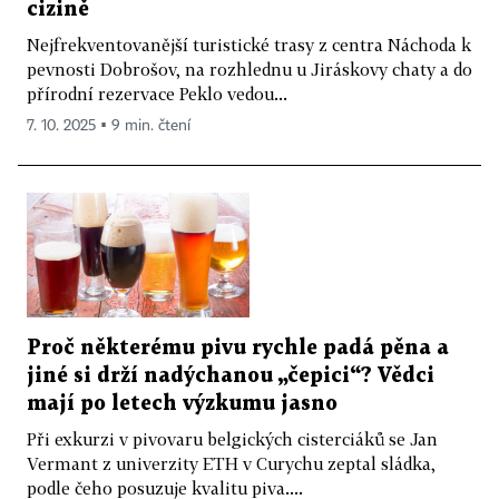
cizině
Nejfrekventovanější turistické trasy z centra Náchoda k
pevnosti Dobrošov, na rozhlednu u Jiráskovy chaty a do
přírodní rezervace Peklo vedou...
7. 10. 2025 ▪ 9 min. čtení
Proč některému pivu rychle padá pěna a
jiné si drží nadýchanou „čepici“? Vědci
mají po letech výzkumu jasno
Při exkurzi v pivovaru belgických cisterciáků se Jan
Vermant z univerzity ETH v Curychu zeptal sládka,
podle čeho posuzuje kvalitu piva....