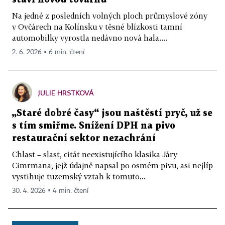
Na jedné z posledních volných ploch průmyslové zóny
v Ovčárech na Kolínsku v těsné blízkosti tamní
automobilky vyrostla nedávno nová hala....
2. 6. 2026 ▪ 6 min. čtení
JULIE HRSTKOVÁ
„Staré dobré časy“ jsou naštěstí pryč, už se
s tím smiřme. Snížení DPH na pivo
restaurační sektor nezachrání
Chlast – slast, citát neexistujícího klasika Járy
Cimrmana, jejž údajně napsal po osmém pivu, asi nejlíp
vystihuje tuzemský vztah k tomuto...
30. 4. 2026 ▪ 4 min. čtení