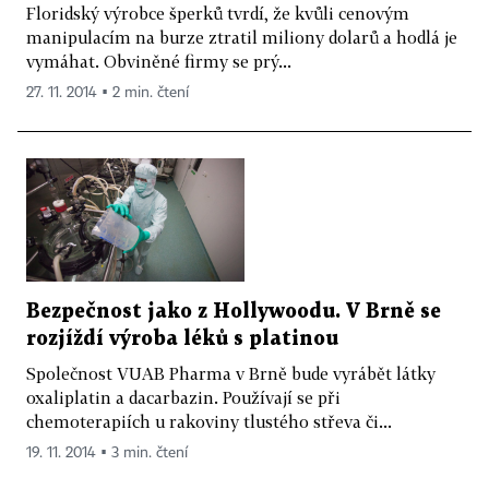
Floridský výrobce šperků tvrdí, že kvůli cenovým
manipulacím na burze ztratil miliony dolarů a hodlá je
vymáhat. Obviněné firmy se prý...
27. 11. 2014 ▪ 2 min. čtení
Bezpečnost jako z Hollywoodu. V Brně se
rozjíždí výroba léků s platinou
Společnost VUAB Pharma v Brně bude vyrábět látky
oxaliplatin a dacarbazin. Používají se při
chemoterapiích u rakoviny tlustého střeva či...
19. 11. 2014 ▪ 3 min. čtení