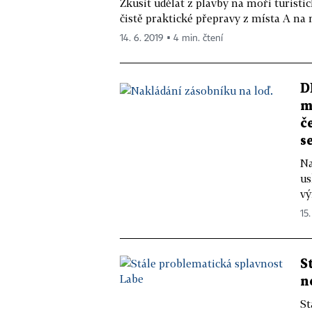
Zkusit udělat z plavby na moři turistic
čistě praktické přepravy z místa A na 
14. 6. 2019 ▪ 4 min. čtení
D
m
č
s
Na
us
vý
15.
S
n
St