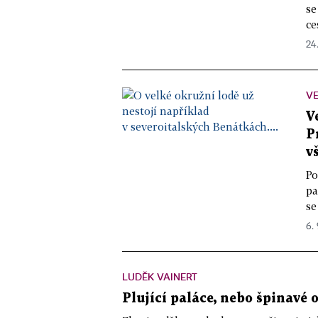
se
ce
24
VE
V
P
v
Po
pa
se
6.
LUDĚK VAINERT
Plující paláce, nebo špinavé 