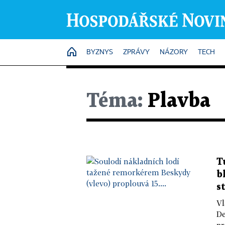
HOME
BYZNYS
ZPRÁVY
NÁZORY
TECH
Téma:
Plavba
T
b
s
Vl
De