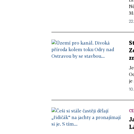
Ně
Mi
22
S
Z
z
Je
Od
je
10.
C
J
L