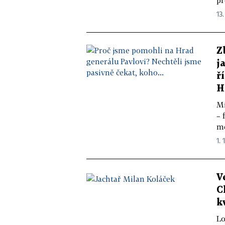
pr
13.
Z
j
ř
H
Mi
– 
me
1. 
V
C
k
Lo