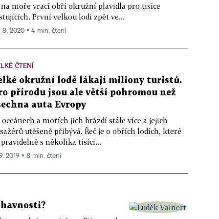
 na moře vrací obří okružní plavidla pro tisíce
stujících. První velkou lodí zpět ve...
. 8. 2020 ▪ 4 min. čtení
LKÉ ČTENÍ
elké okružní lodě lákají miliony turistů.
ro přírodu jsou ale větší pohromou než
šechna auta Evropy
 oceánech a mořích jich brázdí stále více a jejich
sažérů utěšeně přibývá. Řeč je o obřích lodích, které
 pravidelně s několika tisíci...
 9. 2019 ▪ 8 min. čtení
ohavnosti?