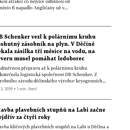
kou atrakci co nejvíce odlišnou od
místo B napadlo Angličany už v...
B Schenker vezl k polárnímu kruhu
ohutný zásobník na plyn. V Děčíně
ekala zásilka tři měsíce na vodu, na
everu musel pomáhat ledoborec
dměrnou přepravu až k polárnímu kruhu
kutečnila logistická společnost DB Schenker. Z
robního závodu děčínského výrobce kryogenních...
 3. 2019 ▪ 1 min. čtení
tavba plavebních stupňů na Labi začne
ejdřív za čtyři roky
avba klíčových plavebních stupňů na Labi u Děčína a