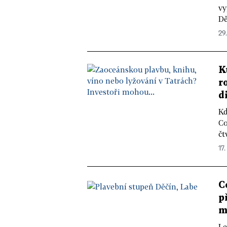
vy
Dě
29.
K
r
d
Kd
Co
čt
17.
C
p
m
Le