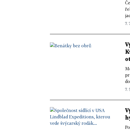
Če
ře
ja
7. 
V
K
o
Mě
pr
do
7. 
V
h
Po