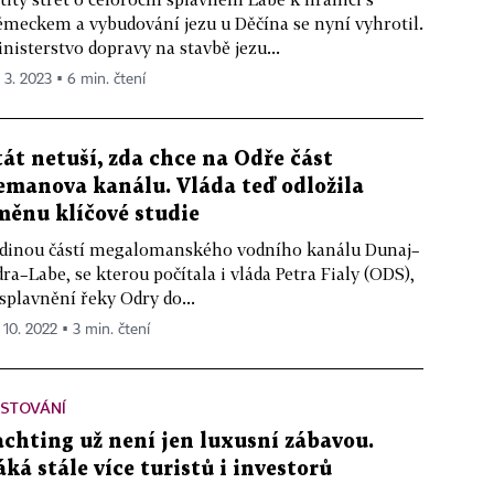
meckem a vybudování jezu u Děčína se nyní vyhrotil.
nisterstvo dopravy na stavbě jezu...
. 3. 2023 ▪ 6 min. čtení
tát netuší, zda chce na Odře část
emanova kanálu. Vláda teď odložila
měnu klíčové studie
dinou částí megalomanského vodního kanálu Dunaj–
ra–Labe, se kterou počítala i vláda Petra Fialy (ODS),
 splavnění řeky Odry do...
 10. 2022 ▪ 3 min. čtení
ESTOVÁNÍ
achting už není jen luxusní zábavou.
áká stále více turistů i investorů