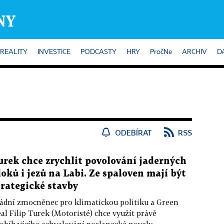
REALITY
INVESTICE
PODCASTY
HRY
PročNe
ARCHIV
D
ODEBÍRAT
RSS
urek chce zrychlit povolování jaderných
loků i jezů na Labi. Ze spaloven mají být
trategické stavby
ádní zmocněnec pro klimatickou politiku a Green
al Filip Turek (Motoristé) chce využít právě