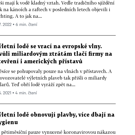
ši mají k vodě kladný vztah. Vedle tradičního sjíždění
k na kánoích a raftech v posledních letech objevili i
chting. A to jak na...
7. 2022 ▪ 6 min. čtení
ýletní lodě se vrací na evropské vlny.
vůli miliardovým ztrátám tlačí firmy na
tevření i amerických přístavů
síce se pohupovaly pouze na vlnách v přístavech. A
ovozovatelé výletních plaveb tak přišli o miliardy
larů. Teď obří lodě vyráží zpět na...
5. 2021 ▪ 4 min. čtení
ýletní lodě obnovují plavby, více dbají na
ygienu
 pětiměsíční pauze vynucené koronavirovou nákazou