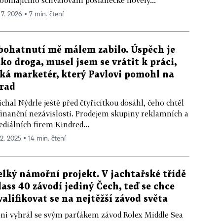
obíhajícího schvalování poslanecké novely...
 7. 2026 ▪ 7 min. čtení
bohatnutí mě málem zabilo. Úspěch je
ako droga, musel jsem se vrátit k práci,
íká marketér, který Pavlovi pomohl na
rad
chal Nýdrle ještě před čtyřicítkou dosáhl, čeho chtěl
finanční nezávislosti. Prodejem skupiny reklamních a
diálních firem Kindred...
12. 2025 ▪ 14 min. čtení
elký námořní projekt. V jachtařské třídě
lass 40 závodí jediný Čech, teď se chce
valifikovat se na nejtěžší závod světa
ni vyhrál se svým parťákem závod Rolex Middle Sea