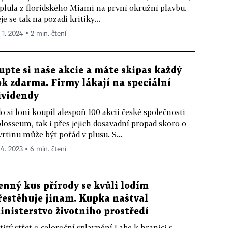
plula z floridského Miami na první okružní plavbu.
je se tak na pozadí kritiky...
 1. 2024 ▪ 2 min. čtení
upte si naše akcie a máte skipas každý
ok zdarma. Firmy lákají na speciální
ividendy
o si loni koupil alespoň 100 akcií české společnosti
losseum, tak i přes jejich dosavadní propad skoro o
vrtinu může být pořád v plusu. S...
 4. 2023 ▪ 6 min. čtení
enný kus přírody se kvůli lodím
řestěhuje jinam. Kupka naštval
inisterstvo životního prostředí
titý střet o celoroční splavnění Labe k hranici s