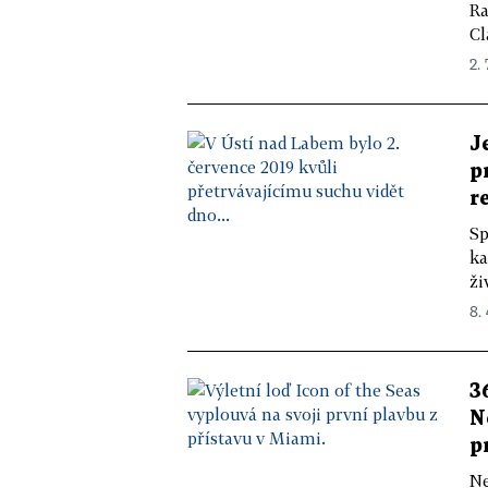
Ra
Cl
2. 
J
p
r
Sp
ka
ži
8.
3
N
p
Ne