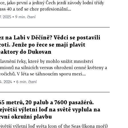
ce, jako první a jediný Čech jezdí závody lodní třídy
ass 40 a teď se chce profesionální...
7. 2025 ▪ 9 min. čtení
ez na Labi v Děčíně? Vědci se postavili
roti. Jenže po řece se mají plavit
eaktory do Dukovan
lavnění řeky, které by mohlo snížit množství
mionů na silnicích versus ohrožení cenné květeny a
vočichů. V léta se táhnoucím sporu mezi...
 4. 2024 ▪ 6 min. čtení
65 metrů, 20 palub a 7600 pasažérů.
ejvětší výletní loď na světě vyplula na
rvní okružní plavbu
jvětší výletní loď světa Icon of the Seas (Ikona moří)