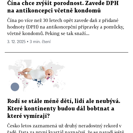
Čína chce zvýšit porodnost. Zavede DPH
na antikoncepci včetně kondomů
Čína po více než 30 letech opět zavede daň z přidané
hodnoty (DPH) na antikoncepční přípravky a pomůcky,
včetně kondomů. Peking se tak snaží...
3. 12. 2025 ▪ 3 min. čtení
Rodí se stále méně dětí, lidí ale neubývá.
Které kontinenty budou dál bobtnat a
které vymírají?
Česko letos zaznamená už druhý neradostný rekord v
řadě. Data za první kvartál naznačují, že se narodí ještě