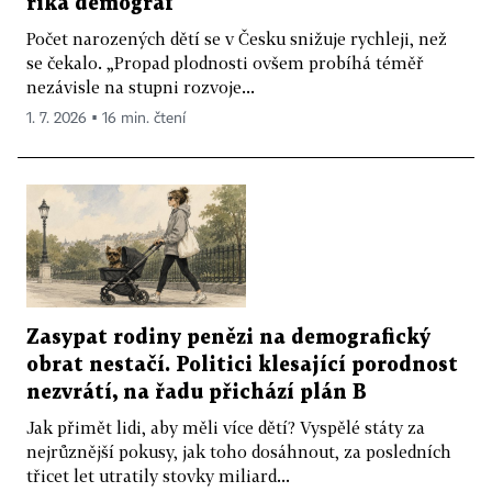
říká demograf
Počet narozených dětí se v Česku snižuje rychleji, než
se čekalo. „Propad plodnosti ovšem probíhá téměř
nezávisle na stupni rozvoje...
1. 7. 2026 ▪ 16 min. čtení
Zasypat rodiny penězi na demografický
obrat nestačí. Politici klesající porodnost
nezvrátí, na řadu přichází plán B
Jak přimět lidi, aby měli více dětí? Vyspělé státy za
nejrůznější pokusy, jak toho dosáhnout, za posledních
třicet let utratily stovky miliard...