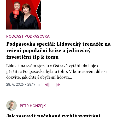
PODCAST PODPÁSOVKA
Podpásovka speciál: Lidovecký trenažér na
řešení populační krize a jedinečný
investiční tip k tomu
Lidovci na svém sjezdu v Ostravě vytáhli do boje o
přežití a Podpásovka byla u toho. V bonusovém díle se
dozvíte, jak chtějí obyčejní lidovci...
28. 4. 2026 ▪ 28:19 min.
PETR HONZEJK
Jak zastavit nečekaně rychlé vymírání