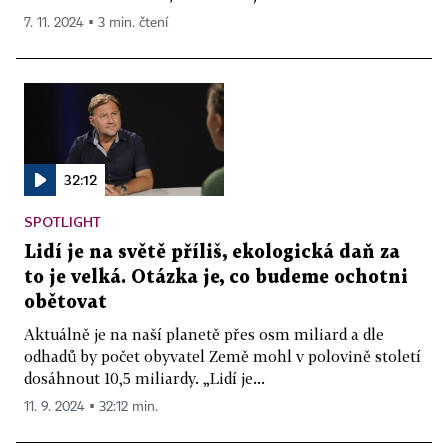
7. 11. 2024 ▪ 3 min. čtení
32:12
SPOTLIGHT
Lidí je na světě příliš, ekologická daň za
to je velká. Otázka je, co budeme ochotni
obětovat
Aktuálně je na naší planetě přes osm miliard a dle
odhadů by počet obyvatel Země mohl v polovině století
dosáhnout 10,5 miliardy. „Lidí je...
11. 9. 2024 ▪ 32:12 min.