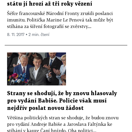
státu jí hrozí až tři roky vězení
Šéfce francouzské Národní Fronty zrušili poslanci
imunitu. Politička Marine Le Penová tak může být
stíhána za šíření fotografií se zvěrstvy...
8. 11. 2017 ▪ 2 min. čtení
Strany se shodují, že by znovu hlasovaly
pro vydání Babiše. Policie však musí
nejdřív poslat novou žádost
Většina politických stran se shoduje, že budou znovu
pro vydání Andreje Babiše a Jaroslava Faltýnka ke
stíhání v kauze Čapí hnízdo. Oba politici...