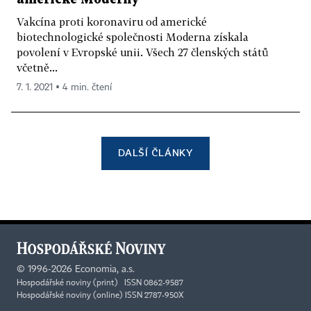
Vakcína proti koronaviru od americké
biotechnologické společnosti Moderna získala
povolení v Evropské unii. Všech 27 členských států
včetně...
7. 1. 2021 ▪ 4 min. čtení
DALŠÍ ČLÁNKY
©
1996-2026
Economia, a.s.
Hospodářské noviny (print) ISSN 0862-9587
Hospodářské noviny (online) ISSN 2787-950X