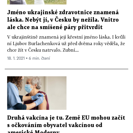
Jméno ukrajinské zdravotnice znamená
láska. Nebýt jí, v Česku by nežila. Vnitro
ale chce na smíšené páry přitvrdit
V ukrajinštině znamená její křestní jméno láska. I kvůli
ní Ljubov Burlachenková už před dvěma roky věděla, že
chce žít v Česku natrvalo. Zubní...
18. 1. 2021 ▪ 6 min. čtení
Druhá vakcína je tu. Země EU mohou začít
s očkováním obyvatel vakcínou od
americké Moderny