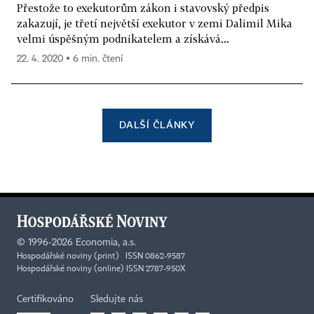
Přestože to exekutorům zákon i stavovský předpis
zakazují, je třetí největší exekutor v zemi Dalimil Mika
velmi úspěšným podnikatelem a získává...
22. 4. 2020 ▪ 6 min. čtení
DALŠÍ ČLÁNKY
©
1996-2026
Economia, a.s.
Hospodářské noviny (print) ISSN 0862-9587
Hospodářské noviny (online) ISSN 2787-950X
Certifikováno
Sledujte nás