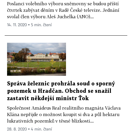
Poslanci volebního výboru sněmovny se budou příští
čtvrtek zabývat děním v Radě České televize. Jednání
svolal člen výboru Aleš Juchelka (ANO)...
14. 11. 2020 ▪ 5 min. čtení
Správa železnic prohrála soud o sporný
pozemek u Hradčan. Obchod se snažil
zastavit někdejší ministr Ťok
Společnost Amádeus Real realitního magnáta Václava
Klána nepřijde o možnost koupit si dva a půl hektaru
lukrativních pozemků v těsné blízkosti...
28. 8. 2020 ▪ 4 min. čtení