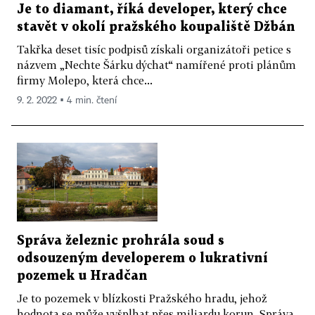
Je to diamant, říká developer, který chce
stavět v okolí pražského koupaliště Džbán
Takřka deset tisíc podpisů získali organizátoři petice s
názvem „Nechte Šárku dýchat“ namířené proti plánům
firmy Molepo, která chce...
9. 2. 2022 ▪ 4 min. čtení
Správa železnic prohrála soud s
odsouzeným developerem o lukrativní
pozemek u Hradčan
Je to pozemek v blízkosti Pražského hradu, jehož
hodnota se může vyšplhat přes miliardu korun. Správa