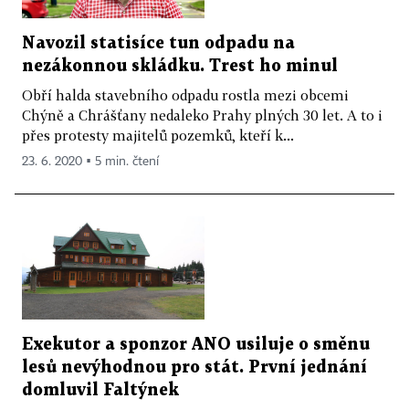
Navozil statisíce tun odpadu na
nezákonnou skládku. Trest ho minul
Obří halda stavebního odpadu rostla mezi obcemi
Chýně a Chrášťany nedaleko Prahy plných 30 let. A to i
přes protesty majitelů pozemků, kteří k...
23. 6. 2020 ▪ 5 min. čtení
Exekutor a sponzor ANO usiluje o směnu
lesů nevýhodnou pro stát. První jednání
domluvil Faltýnek