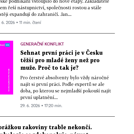
ské podnikání vstoupilo do nové etapy. Zakladatelé
rem řeší nástupnictví, společnosti rostou a stále
stěji expandují do zahraničí. Jan...
. 6. 2026 ▪ 11 min. čtení
GENERAČNÍ KONFLIKT
Sehnat první práci je v Česku
těžší pro mladé ženy než pro
muže. Proč to tak je?
Pro čerstvé absolventy bylo vždy náročné
najít si první práci. Podle expertů se ale
doba, po kterou se nejmladší pokouší najít
první uplatnění...
29. 6. 2026 ▪ 17:20 min.
orážkou rakoviny trable nekončí.