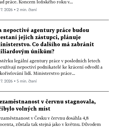
ad práce. Koncem loňského roku v...
 7. 2026 ▪ 2 min. čtení
a nepoctivé agentury práce budou
restaní jejich zástupci, plánuje
inisterstvo. Co dalšího má zabránit
iliardovým únikům?
stěrku legální agentury práce v posledních letech
eužívají nepoctiví podnikatelé ke krácení odvodů a
kořisťování lidí. Ministerstvo práce...
 7. 2026 ▪ 5 min. čtení
ezaměstnanost v červnu stagnovala,
řibylo volných míst
zaměstnanost v Česku v červnu dosáhla 4,8
ocenta, zůstala tak stejná jako v květnu. Důvodem