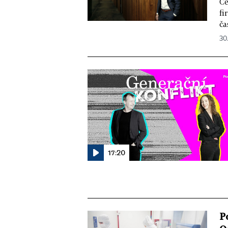
Če
fi
ča
30
17:20
P