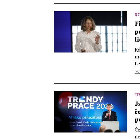
R
F
p
l
Kd
mo
Le
25
TR
J
ř
p
Če
ne