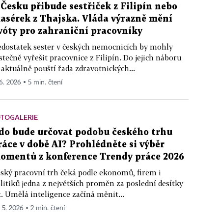
 Česku přibude sestřiček z Filipín nebo
asérek z Thajska. Vláda výrazně mění
vóty pro zahraniční pracovníky
dostatek sester v českých nemocnicích by mohly
stečně vyřešit pracovnice z Filipín. Do jejich náboru
 aktuálně pouští řada zdravotnických...
 6. 2026 ▪ 5 min. čtení
OTOGALERIE
do bude určovat podobu českého trhu
ráce v době AI? Prohlédněte si výběr
omentů z konference Trendy práce 2026
ský pracovní trh čeká podle ekonomů, firem i
litiků jedna z největších proměn za poslední desítky
t. Umělá inteligence začíná měnit...
. 5. 2026 ▪ 2 min. čtení