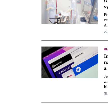
O
v
Př
ve
A 
22
RE
I
n
a
Je
za
hl
15.