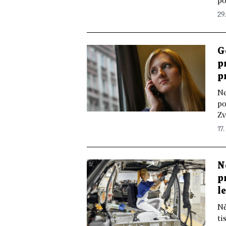
po
29
G
p
p
Ne
po
Zv
17.
N
p
l
Ně
ti