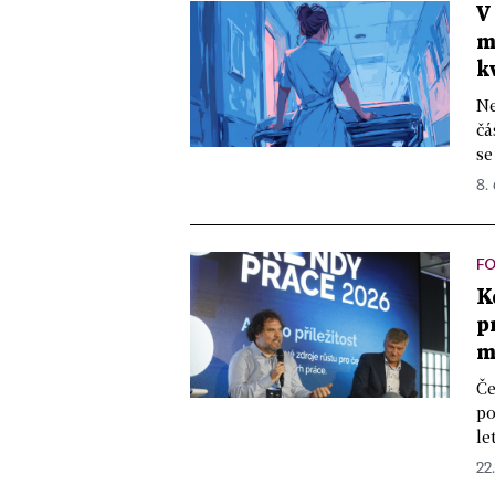
V
m
k
Ne
čá
se
8.
F
K
p
m
Če
po
le
22