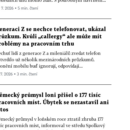
sledních dnů mohlo zdát. S podrobným návrhem...
. 7. 2026 ▪ 5 min. čtení
eneraci Z se nechce telefonovat, ukázal
růzkum. Kvůli „callergy“ ale může mít
roblémy na pracovním trhu
chuť lidí z generace Z a mileniálů zvedat telefon
tvrdilo už několik mezinárodních průzkumů.
onění mobilu buď ignorují, odpovídají...
 7. 2026 ▪ 3 min. čtení
ěmecký průmysl loni přišel o 177 tisíc
racovních míst. Úbytek se nezastavil ani
etos
mecký průmysl v loňském roce ztratil zhruba 177
síc pracovních míst, informoval ve středu Spolkový