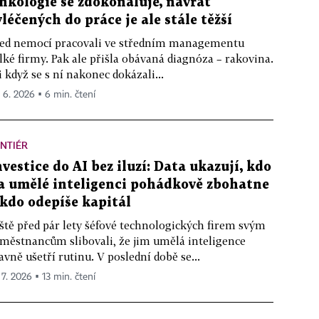
nkologie se zdokonaluje, návrat
yléčených do práce je ale stále těžší
ed nemocí pracovali ve středním managementu
lké firmy. Pak ale přišla obávaná diagnóza – rakovina.
i když se s ní nakonec dokázali...
. 6. 2026 ▪ 6 min. čtení
NTIÉR
nvestice do AI bez iluzí: Data ukazují, kdo
a umělé inteligenci pohádkově zbohatne
 kdo odepíše kapitál
ště před pár lety šéfové technologických firem svým
městnancům slibovali, že jim umělá inteligence
avně ušetří rutinu. V poslední době se...
 7. 2026 ▪ 13 min. čtení