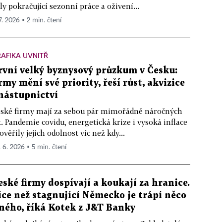
ly pokračující sezonní práce a oživení...
7. 2026 ▪ 2 min. čtení
AFIKA UVNITŘ
rvní velký byznysový průzkum v Česku:
irmy mění své priority, řeší růst, akvizice
 nástupnictví
ské firmy mají za sebou pár mimořádně náročných
t. Pandemie covidu, energetická krize i vysoká inflace
ověřily jejich odolnost víc než kdy...
. 6. 2026 ▪ 5 min. čtení
eské firmy dospívají a koukají za hranice.
íce než stagnující Německo je trápí něco
iného, říká Kotek z J&T Banky