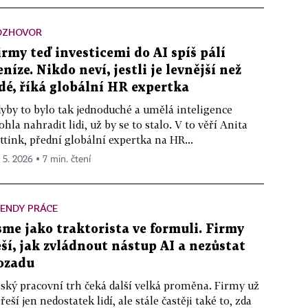
OZHOVOR
irmy teď investicemi do AI spíš pálí
eníze. Nikdo neví, jestli je levnější než
idé, říká globální HR expertka
yby to bylo tak jednoduché a umělá inteligence
hla nahradit lidi, už by se to stalo. V to věří Anita
ttink, přední globální expertka na HR...
. 5. 2026 ▪ 7 min. čtení
ENDY PRÁCE
sme jako traktorista ve formuli. Firmy
eší, jak zvládnout nástup AI a nezůstat
ozadu
ský pracovní trh čeká další velká proměna. Firmy už
řeší jen nedostatek lidí, ale stále častěji také to, zda