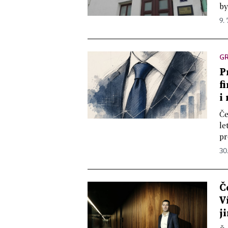
by
9. 
GR
P
f
i
Če
le
pr
30
Č
V
j