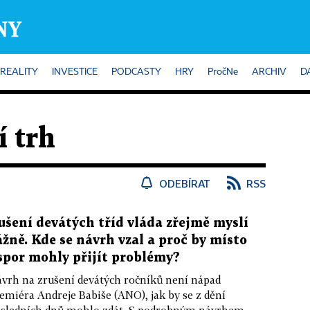
REALITY
INVESTICE
PODCASTY
HRY
PročNe
ARCHIV
D
 trh
ODEBÍRAT
RSS
ušení devátých tříd vláda zřejmě myslí
ážně. Kde se návrh vzal a proč by místo
spor mohly přijít problémy?
vrh na zrušení devátých ročníků není nápad
emiéra Andreje Babiše (ANO), jak by se z dění