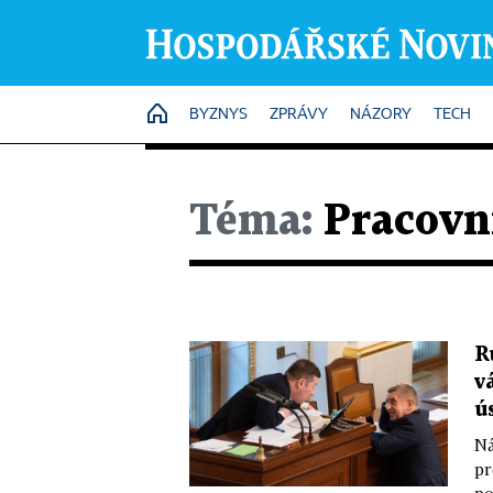
HOME
BYZNYS
ZPRÁVY
NÁZORY
TECH
Téma:
Pracovní
R
v
ú
Ná
pr