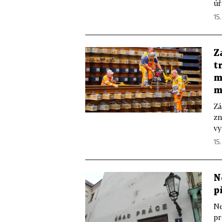
úř
15.
Z
t
m
m
Zá
zn
vy
15.
N
p
Ne
pr