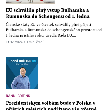
EU schválila plný vstup Bulharska a
Rumunska do Schengenu od 1. ledna
Členské státy EU ve čtvrtek schválily plné přijetí
Bulharska a Rumunska do schengenského prostoru od
1. ledna příštího roku, uvedla Rada EU....
13. 12. 2024 ▪ 3 min. čtení
RANNÍ BRÍFINK
Prezidentským volbám bude v Polsku v
příštích měsících podřízeno vše, včetně