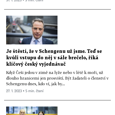
31. 1. 2023 ▪ 3 min. čtení
Je štěstí, že v Schengenu už jsme. Teď se
kvůli vstupu do něj v sále brečelo, říká
klíčový český vyjednávač
Když Češi jedou v zimě na lyže nebo v létě k moři, už
dlouho hranicemi jen prosviští. Být žadateli o členství v
Schengenu dnes, kdo ví, jak by...
27. 1. 2023 ▪ 5 min. čtení