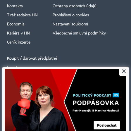
Kontakty
Ochrana osobních údajů
Tiráž redakce HN
Prohlášení o cookies
Economia
Nastavení soukromí
Kariéra v HN
Všeobecné smluvní podmínky
Ceník inzerce
Koupit / darovat předplatné
Eventy
×
Newslettery
RSS kanály
Autorská práva vykonává vydavatel. Bez písemného svolení vydavatele je
zakázáno jakékoli užití částí nebo celku díla, zejména rozmnožování a šíření
jakýmkoli způsobem, mechanickým nebo elektronickým, v českém nebo
jiném jazyce. Bez souhlasu vydavatele je zakázáno též rozmnožování
obsahu pro účely automatizované analýzy textů nebo dat