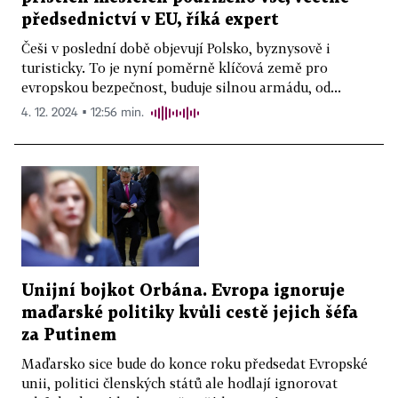
předsednictví v EU, říká expert
Češi v poslední době objevují Polsko, byznysově i
turisticky. To je nyní poměrně klíčová země pro
evropskou bezpečnost, buduje silnou armádu, od...
4. 12. 2024 ▪ 12:56 min.
Unijní bojkot Orbána. Evropa ignoruje
maďarské politiky kvůli cestě jejich šéfa
za Putinem
Maďarsko sice bude do konce roku předsedat Evropské
unii, politici členských států ale hodlají ignorovat