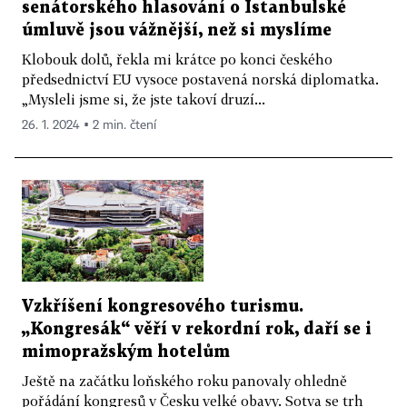
senátorského hlasování o Istanbulské
úmluvě jsou vážnější, než si myslíme
Klobouk dolů, řekla mi krátce po konci českého
předsednictví EU vysoce postavená norská diplomatka.
„Mysleli jsme si, že jste takoví druzí...
26. 1. 2024 ▪ 2 min. čtení
Vzkříšení kongresového turismu.
„Kongresák“ věří v rekordní rok, daří se i
mimopražským hotelům
Ještě na začátku loňského roku panovaly ohledně
pořádání kongresů v Česku velké obavy. Sotva se trh