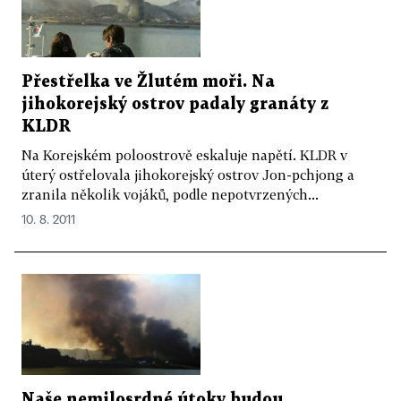
Přestřelka ve Žlutém moři. Na
jihokorejský ostrov padaly granáty z
KLDR
Na Korejském poloostrově eskaluje napětí. KLDR v
úterý ostřelovala jihokorejský ostrov Jon-pchjong a
zranila několik vojáků, podle nepotvrzených...
10. 8. 2011
Naše nemilosrdné útoky budou