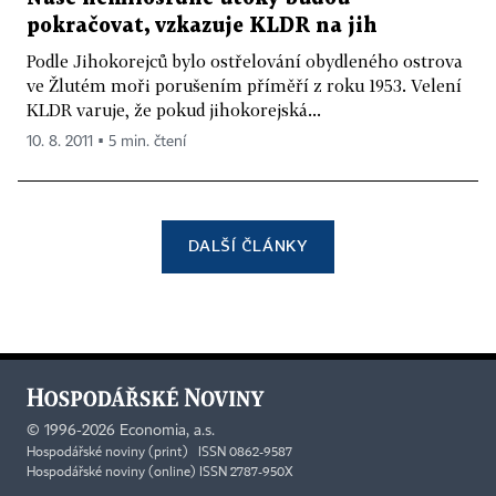
pokračovat, vzkazuje KLDR na jih
Podle Jihokorejců bylo ostřelování obydleného ostrova
ve Žlutém moři porušením příměří z roku 1953. Velení
KLDR varuje, že pokud jihokorejská...
10. 8. 2011 ▪ 5 min. čtení
DALŠÍ ČLÁNKY
©
1996-2026
Economia, a.s.
Hospodářské noviny (print) ISSN 0862-9587
Hospodářské noviny (online) ISSN 2787-950X