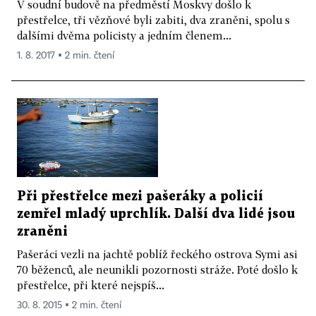
V soudní budově na předměstí Moskvy došlo k
přestřelce, tři vězňové byli zabiti, dva zraněni, spolu s
dalšími dvěma policisty a jedním členem...
1. 8. 2017 ▪ 2 min. čtení
Při přestřelce mezi pašeráky a policií
zemřel mladý uprchlík. Další dva lidé jsou
zraněni
Pašeráci vezli na jachtě poblíž řeckého ostrova Symi asi
70 běženců, ale neunikli pozornosti stráže. Poté došlo k
přestřelce, při které nejspíš...
30. 8. 2015 ▪ 2 min. čtení