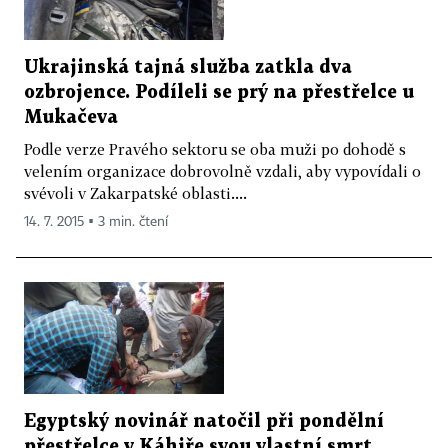
Ukrajinská tajná služba zatkla dva
ozbrojence. Podíleli se prý na přestřelce u
Mukačeva
Podle verze Pravého sektoru se oba muži po dohodě s
velením organizace dobrovolně vzdali, aby vypovídali o
svévoli v Zakarpatské oblasti....
14. 7. 2015 ▪ 3 min. čtení
Egyptský novinář natočil při pondělní
přestřelce v Káhiře svou vlastní smrt