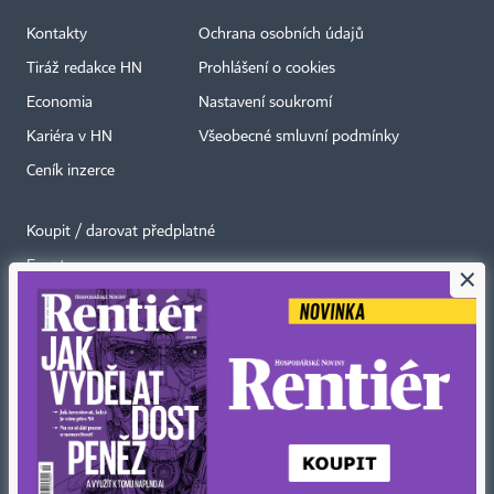
Kontakty
Ochrana osobních údajů
Tiráž redakce HN
Prohlášení o cookies
Economia
Nastavení soukromí
Kariéra v HN
Všeobecné smluvní podmínky
Ceník inzerce
Koupit / darovat předplatné
Eventy
×
Newslettery
RSS kanály
Autorská práva vykonává vydavatel. Bez písemného svolení vydavatele je
zakázáno jakékoli užití částí nebo celku díla, zejména rozmnožování a šíření
jakýmkoli způsobem, mechanickým nebo elektronickým, v českém nebo
jiném jazyce. Bez souhlasu vydavatele je zakázáno též rozmnožování