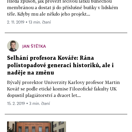
Hledá způsob, jak provézt léčivou látku buněčnou
membránou a dostat ji do příslušné buňky v lidském
těle. Kdyby mu ale někdo jeho projekt...
2. 11. 2019 ▪ 13 min. čtení
JAN ŠTĚTKA
Selhání profesora Kováře: Rána
polistopadové generaci historiků, ale i
naděje na změnu
Bývalý prorektor Univerzity Karlovy profesor Martin
Kovář se podle etické komise Filozofické fakulty UK
dopustil plagiátorství a dvacet let...
15. 2. 2019 ▪ 3 min. čtení