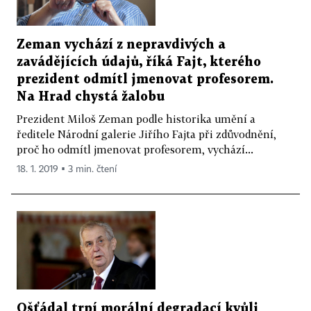
Zeman vychází z nepravdivých a
zavádějících údajů, říká Fajt, kterého
prezident odmítl jmenovat profesorem.
Na Hrad chystá žalobu
Prezident Miloš Zeman podle historika umění a
ředitele Národní galerie Jiřího Fajta při zdůvodnění,
proč ho odmítl jmenovat profesorem, vychází...
18. 1. 2019 ▪ 3 min. čtení
Ošťádal trpí morální degradací kvůli