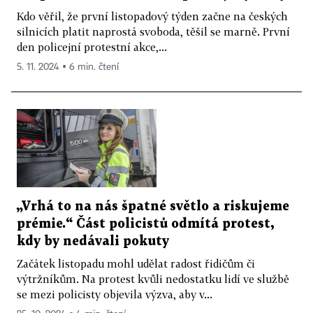
Kdo věřil, že první listopadový týden začne na českých
silnicích platit naprostá svoboda, těšil se marně. První
den policejní protestní akce,...
5. 11. 2024 ▪ 6 min. čtení
„Vrhá to na nás špatné světlo a riskujeme
prémie.“ Část policistů odmítá protest,
kdy by nedávali pokuty
Začátek listopadu mohl udělat radost řidičům či
výtržníkům. Na protest kvůli nedostatku lidí ve službě
se mezi policisty objevila výzva, aby v...