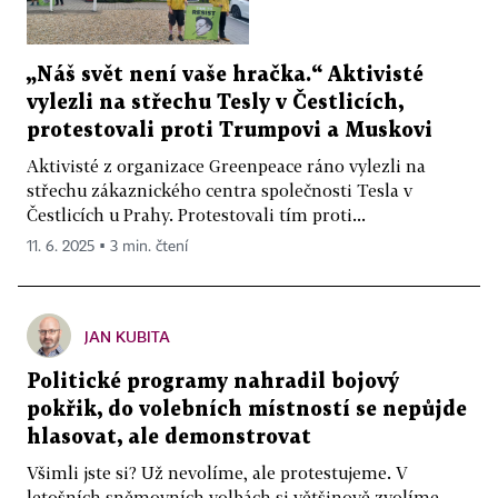
„Náš svět není vaše hračka.“ Aktivisté
vylezli na střechu Tesly v Čestlicích,
protestovali proti Trumpovi a Muskovi
Aktivisté z organizace Greenpeace ráno vylezli na
střechu zákaznického centra společnosti Tesla v
Čestlicích u Prahy. Protestovali tím proti...
11. 6. 2025 ▪ 3 min. čtení
JAN KUBITA
Politické programy nahradil bojový
pokřik, do volebních místností se nepůjde
hlasovat, ale demonstrovat
Všimli jste si? Už nevolíme, ale protestujeme. V
letošních sněmovních volbách si většinově zvolíme