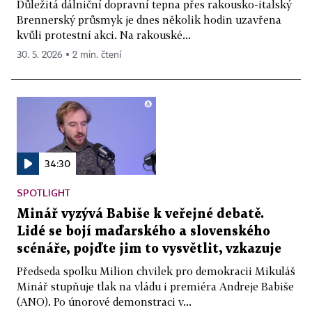
Důležitá dálniční dopravní tepna přes rakousko-italský
Brennerský průsmyk je dnes několik hodin uzavřena
kvůli protestní akci. Na rakouské...
30. 5. 2026 ▪ 2 min. čtení
34:30
SPOTLIGHT
Minář vyzývá Babiše k veřejné debatě.
Lidé se bojí maďarského a slovenského
scénáře, pojďte jim to vysvětlit, vzkazuje
Předseda spolku Milion chvilek pro demokracii Mikuláš
Minář stupňuje tlak na vládu i premiéra Andreje Babiše
(ANO). Po únorové demonstraci v...