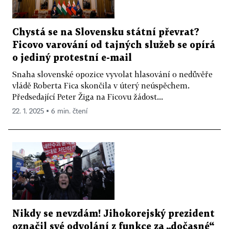
Chystá se na Slovensku státní převrat?
Ficovo varování od tajných služeb se opírá
o jediný protestní e-mail
Snaha slovenské opozice vyvolat hlasování o nedůvěře
vládě Roberta Fica skončila v úterý neúspěchem.
Předsedající Peter Žiga na Ficovu žádost...
22. 1. 2025 ▪ 6 min. čtení
Nikdy se nevzdám! Jihokorejský prezident
označil své odvolání z funkce za „dočasné“