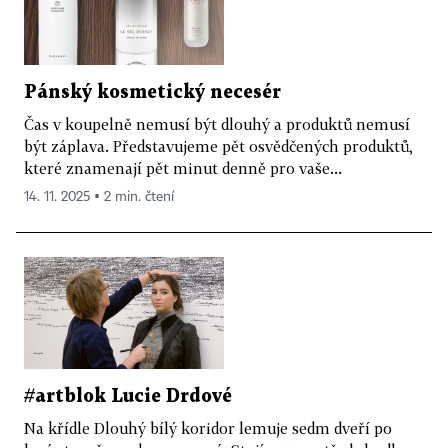
Pánský kosmetický necesér
Čas v koupelně nemusí být dlouhý a produktů nemusí
být záplava. Představujeme pět osvědčených produktů,
které znamenají pět minut denně pro vaše...
14. 11. 2025 ▪ 2 min. čtení
#artblok Lucie Drdové
Na křídle Dlouhý bílý koridor lemuje sedm dveří po