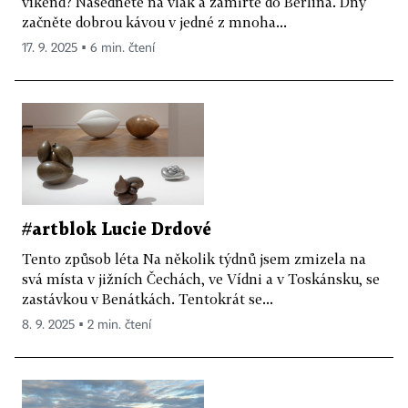
víkend? Nasedněte na vlak a zamiřte do Berlína. Dny
začněte dobrou kávou v jedné z mnoha...
17. 9. 2025 ▪ 6 min. čtení
#artblok Lucie Drdové
Tento způsob léta Na několik týdnů jsem zmizela na
svá místa v jižních Čechách, ve Vídni a v Toskánsku, se
zastávkou v Benátkách. Tentokrát se...
8. 9. 2025 ▪ 2 min. čtení