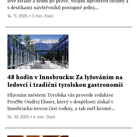
levé straně a sedm po pravé. Stojím uprostřed chodby a
s desítkami návštěvníků postupně jedny...
14. 11. 2025 ▪ 3 min. čtení
48 hodin v Innsbrucku: Za lyžováním na
ledovci i tradiční tyrolskou gastronomií
Hlavním městem Tyrolska vás provede redaktor
PročNe Ondřej Elsner, který v dospělosti získal v
Innsbrucku novou část rodiny, a tak měl kromě...
24. 10. 2025 ▪ 4 min. čtení