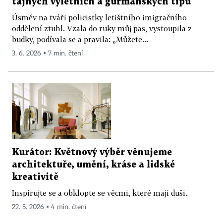
tajných výletních a gurmánských tipů
Úsměv na tváři policistky letištního imigračního
oddělení ztuhl. Vzala do ruky můj pas, vystoupila z
budky, podívala se a pravila: „Můžete...
3. 6. 2026 ▪ 7 min. čtení
Kurátor: Květnový výběr věnujeme
architektuře, umění, kráse a lidské
kreativitě
Inspirujte se a obklopte se věcmi, které mají duši.
22. 5. 2026 ▪ 4 min. čtení