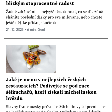
blízkým stoprocentně radost
Žádné zdržování, je nejvyšší čas dohnat, co se dá. Ať už
sháníte poslední dárky pro své milované, nebo chcete
ještě nějaké přidat, skočte do...
24. 12. 2025 ▪ 6 min. čtení
Jaké je menu v nejlepších českých
restauracích? Podívejte se pod ruce
šéfkuchařů, kteří získali michelinskou
hvězdu
Slavný francouzský průvodce Michelin vydal první edici
nejlepších restaurací v Česku. Hvězdami ocenil devět