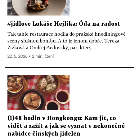
#jídlove Lukáše Hejlíka: Óda na radost
Tak tahle restaurace hodila do pražské finediningové
scény slušnou bombu. A to je jenom dobře. Tereza
Žižková a Ondřej Pavlovský, pár, který...
22. 5. 2026 ▪ 2 min. čtení
(1)48 hodin v Hongkongu: Kam jít, co
vidět a zažít a jak se vyznat v nekonečné
nabídce čínských jídelen