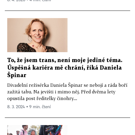
8. 4. 2026 ▪ 4 min. čtení
To, že jsem trans, není moje jediné téma.
Úspěšná kariéra mě chrání, říká Daniela
Špinar
Divadelní režisérka Daniela Špinar se nebojí a ráda boří
zažitá tabu. Na jevišti i mimo něj. Před dvěma lety
opustila post ředitelky činohry...
8. 3. 2024 ▪ 9 min. čtení