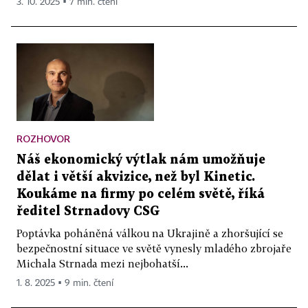
3. 10. 2025 ▪ 7 min. čtení
ROZHOVOR
Náš ekonomický výtlak nám umožňuje
dělat i větší akvizice, než byl Kinetic.
Koukáme na firmy po celém světě, říká
ředitel Strnadovy CSG
Poptávka poháněná válkou na Ukrajině a zhoršující se
bezpečnostní situace ve světě vynesly mladého zbrojaře
Michala Strnada mezi nejbohatší...
1. 8. 2025 ▪ 9 min. čtení