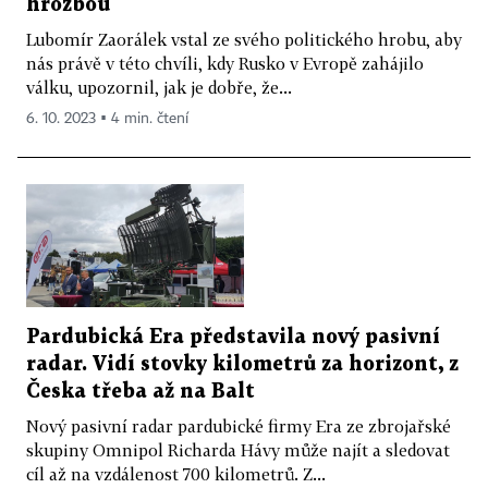
hrozbou
Lubomír Zaorálek vstal ze svého politického hrobu, aby
nás právě v této chvíli, kdy Rusko v Evropě zahájilo
válku, upozornil, jak je dobře, že...
6. 10. 2023 ▪ 4 min. čtení
Pardubická Era představila nový pasivní
radar. Vidí stovky kilometrů za horizont, z
Česka třeba až na Balt
Nový pasivní radar pardubické firmy Era ze zbrojařské
skupiny Omnipol Richarda Hávy může najít a sledovat
cíl až na vzdálenost 700 kilometrů. Z...