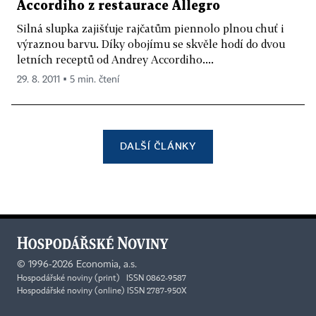
Accordiho z restaurace Allegro
Silná slupka zajišťuje rajčatům piennolo plnou chuť i
výraznou ­barvu. Díky obojímu se skvěle hodí do dvou
letních receptů od Andrey ­Accordiho....
29. 8. 2011 ▪ 5 min. čtení
DALŠÍ ČLÁNKY
©
1996-2026
Economia, a.s.
Hospodářské noviny (print) ISSN 0862-9587
Hospodářské noviny (online) ISSN 2787-950X