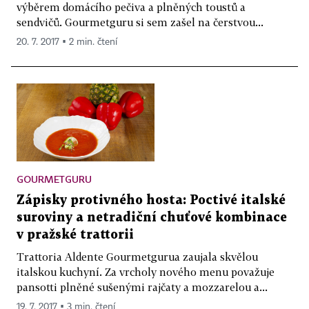
výběrem domácího pečiva a plněných toustů a
sendvičů. Gourmetguru si sem zašel na čerstvou...
20. 7. 2017 ▪ 2 min. čtení
GOURMETGURU
Zápisky protivného hosta: Poctivé italské
suroviny a netradiční chuťové kombinace
v pražské trattorii
Trattoria Aldente Gourmetgurua zaujala skvělou
italskou kuchyní. Za vrcholy nového menu považuje
pansotti plněné sušenými rajčaty a mozzarelou a...
19. 7. 2017 ▪ 3 min. čtení