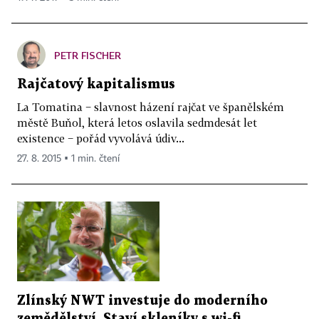
PETR FISCHER
Rajčatový kapitalismus
La Tomatina − slavnost házení rajčat ve španělském
městě Buňol, která letos oslavila sedmdesát let
existence − pořád vyvolává údiv...
27. 8. 2015 ▪ 1 min. čtení
Zlínský NWT investuje do moderního
zemědělství. Staví skleníky s wi-fi