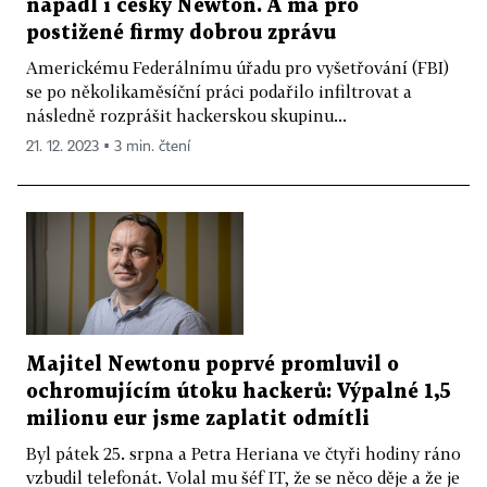
napadl i český Newton. A má pro
postižené firmy dobrou zprávu
Americkému Federálnímu úřadu pro vyšetřování (FBI)
se po několikaměsíční práci podařilo infiltrovat a
následně rozprášit hackerskou skupinu...
21. 12. 2023 ▪ 3 min. čtení
Majitel Newtonu poprvé promluvil o
ochromujícím útoku hackerů: Výpalné 1,5
milionu eur jsme zaplatit odmítli
Byl pátek 25. srpna a Petra Heriana ve čtyři hodiny ráno
vzbudil telefonát. Volal mu šéf IT, že se něco děje a že je