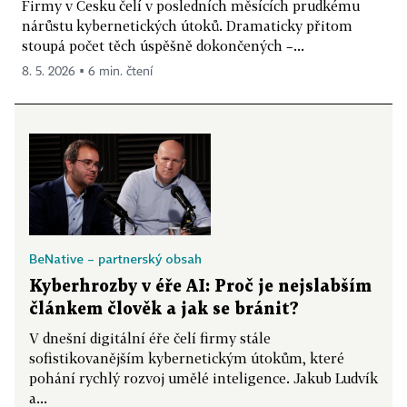
Firmy v Česku čelí v posledních měsících prudkému
nárůstu kybernetických útoků. Dramaticky přitom
stoupá počet těch úspěšně dokončených –...
8. 5. 2026 ▪ 6 min. čtení
BeNative – partnerský obsah
Kyberhrozby v éře AI: Proč je nejslabším
článkem člověk a jak se bránit?
V dnešní digitální éře čelí firmy stále
sofistikovanějším kybernetickým útokům, které
pohání rychlý rozvoj umělé inteligence. Jakub Ludvík
a...