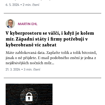
6. 5. 2024 ▪ 2 min. čtení
MARTIN EHL
V kyberprostoru se válčí, i když je kolem
mír. Západní státy i firmy potřebují v
kyberobraně víc zabrat
Máte zablokovaná data. Zaplaťte tolik a tolik bitcoinů,
jinak o ně přijdete. E-mail podobného znění je jedna z
nejděsivějších nočních můr...
21. 3. 2024 ▪ 3 min. čtení