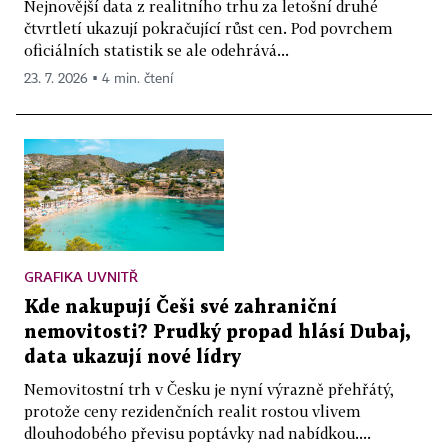
Nejnovější data z realitního trhu za letošní druhé
čtvrtletí ukazují pokračující růst cen. Pod povrchem
oficiálních statistik se ale odehrává...
23. 7. 2026 ▪ 4 min. čtení
GRAFIKA UVNITŘ
Kde nakupují Češi své zahraniční
nemovitosti? Prudký propad hlásí Dubaj,
data ukazují nové lídry
Nemovitostní trh v Česku je nyní výrazně přehřátý,
protože ceny rezidenčních realit rostou vlivem
dlouhodobého převisu poptávky nad nabídkou....