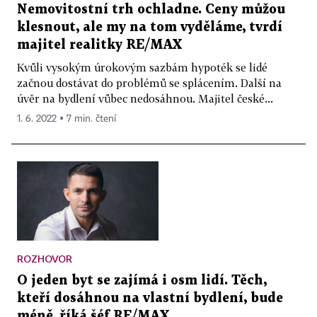
Nemovitostní trh ochladne. Ceny můžou
klesnout, ale my na tom vyděláme, tvrdí
majitel realitky RE/MAX
Kvůli vysokým úrokovým sazbám hypoték se lidé
začnou dostávat do problémů se splácením. Další na
úvěr na bydlení vůbec nedosáhnou. Majitel české...
1. 6. 2022 ▪ 7 min. čtení
ROZHOVOR
O jeden byt se zajímá i osm lidí. Těch,
kteří dosáhnou na vlastní bydlení, bude
méně, říká šéf RE/MAX