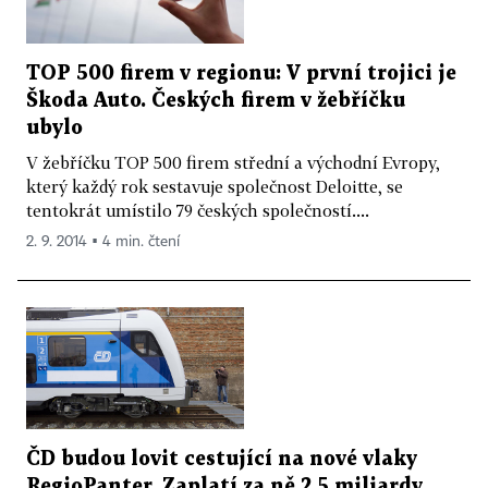
TOP 500 firem v regionu: V první trojici je
Škoda Auto. Českých firem v žebříčku
ubylo
V žebříčku TOP 500 firem střední a východní Evropy,
který každý rok sestavuje společnost Deloitte, se
tentokrát umístilo 79 českých společností....
2. 9. 2014 ▪ 4 min. čtení
ČD budou lovit cestující na nové vlaky
RegioPanter. Zaplatí za ně 2,5 miliardy