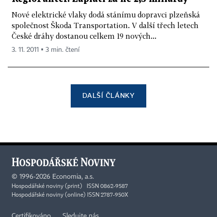
Nové elektrické vlaky dodá stánímu dopravci plzeňská
společnost Škoda Transportation. V další třech letech
České dráhy dostanou celkem 19 nových...
3. 11. 2011 ▪ 3 min. čtení
DALŠÍ ČLÁNKY
©
1996-2026
Economia, a.s.
Hospodářské noviny (print) ISSN 0862-9587
Hospodářské noviny (online) ISSN 2787-950X
Certifikováno
Sledujte nás