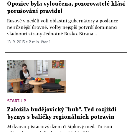
Opozice byla vyloučena, pozorovatelé hlásí
porušování pravidel
Rusové v neděli volí oblastní gubernátory a poslance
nejrůznější úrovně. Volby nejspíš potvrdí dominanci
vládnoucí strany Jednotné Rusko. Strana...
13. 9. 2015 ▪ 2 min. čtení
START-UP
Založila budějovický "hub". Teď rozjíždí
byznys s balíčky regionálních potravin
Mrkvovo-pistáciový džem či šípkový med. To jsou