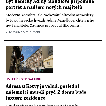
Byt herečky Adiny Mandlové připomíná
portrét a nadšení nových majitelů
Moderní komfort, ale zachování původní atmosféry
bytu po herecké hvězdě Adině Mandlové, chtěli jeho
noví majitelé. Zatímco prvorepublikovému...
7. 12. 2014 ▪ 5 min. čtení
UVNITŘ FOTOGALERIE
Adresa u Kotvy je volná, poslední
nájemníci museli pryč. Z domu bude
luxusní rezidence
Developeři rozjeli stamilionovou přestavbu