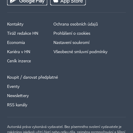
Kontakty
Ochrana osobních údajů
Tiráž redakce HN
Prohlášení o cookies
Economia
Nastavení soukromí
Kariéra v HN
Všeobecné smluvní podmínky
Ceník inzerce
Koupit / darovat předplatné
Eventy
×
Newslettery
RSS kanály
Autorská práva vykonává vydavatel. Bez písemného svolení vydavatele je
zakázáno jakékoli užití částí nebo celku díla, zejména rozmnožování a šíření