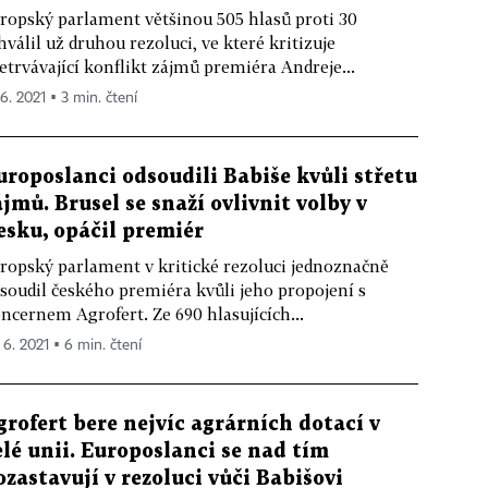
ropský parlament většinou 505 hlasů proti 30
hválil už druhou rezoluci, ve které kritizuje
etrvávající konflikt zájmů premiéra Andreje...
 6. 2021 ▪ 3 min. čtení
uroposlanci odsoudili Babiše kvůli střetu
ájmů. Brusel se snaží ovlivnit volby v
esku, opáčil premiér
ropský parlament v kritické rezoluci jednoznačně
soudil českého premiéra kvůli jeho propojení s
ncernem Agrofert. Ze 690 hlasujících...
 6. 2021 ▪ 6 min. čtení
grofert bere nejvíc agrárních dotací v
elé unii. Europoslanci se nad tím
ozastavují v rezoluci vůči Babišovi