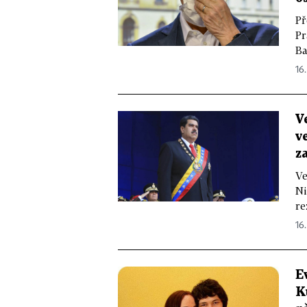
Př
Pr
Ba
16
V
v
z
Ve
Ni
re
16.
E
K