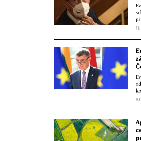
Ev
sc
př
11.
E
z
Č
Ev
od
ko
10.
A
c
p