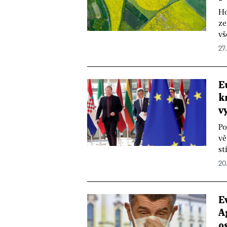
Ho
ze
vš
27.
E
k
v
Po
vě
st
20
E
A
o