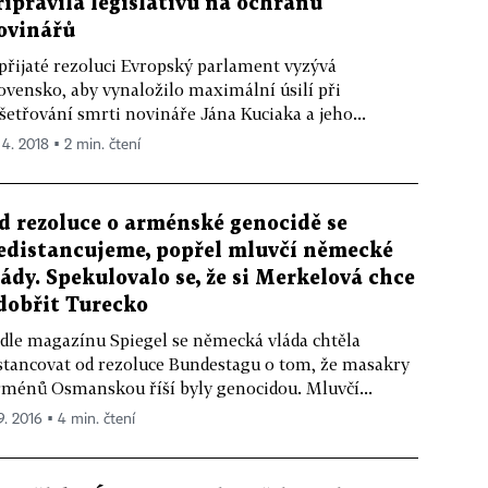
řipravila legislativu na ochranu
ovinářů
přijaté rezoluci Evropský parlament vyzývá
ovensko, aby vynaložilo maximální úsilí při
šetřování smrti novináře Jána Kuciaka a jeho...
 4. 2018 ▪ 2 min. čtení
d rezoluce o arménské genocidě se
edistancujeme, popřel mluvčí německé
lády. Spekulovalo se, že si Merkelová chce
dobřit Turecko
dle magazínu Spiegel se německá vláda chtěla
stancovat od rezoluce Bundestagu o tom, že masakry
ménů Osmanskou říší byly genocidou. Mluvčí...
9. 2016 ▪ 4 min. čtení