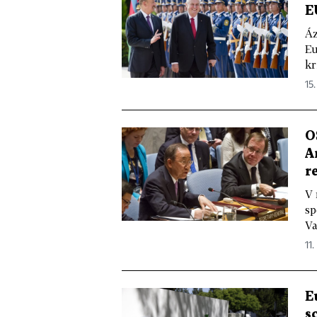
E
Áz
Eu
kr
15.
O
A
r
V 
sp
Va
11.
E
s