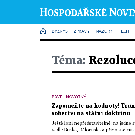
HOME
BYZNYS
ZPRÁVY
NÁZORY
TECH
Téma:
Rezoluc
PAVEL NOVOTNÝ
Zapomeňte na hodnoty! Trum
sobectví na státní doktrínu
Ještě loni nepředstavitelné: na jedné 
vedle Ruska, Běloruska a přiznaně rus