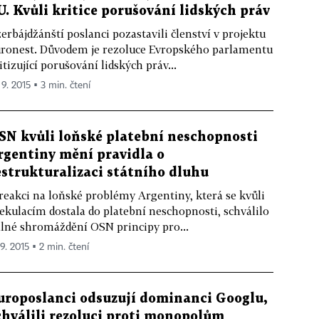
U. Kvůli kritice porušování lidských práv
erbájdžánští poslanci pozastavili členství v projektu
ronest. Důvodem je rezoluce Evropského parlamentu
itizující porušování lidských práv...
 9. 2015 ▪ 3 min. čtení
SN kvůli loňské platební neschopnosti
rgentiny mění pravidla o
estrukturalizaci státního dluhu
reakci na loňské problémy Argentiny, která se kvůli
ekulacím dostala do platební neschopnosti, schválilo
lné shromáždění OSN principy pro...
 9. 2015 ▪ 2 min. čtení
uroposlanci odsuzují dominanci Googlu,
chválili rezoluci proti monopolům