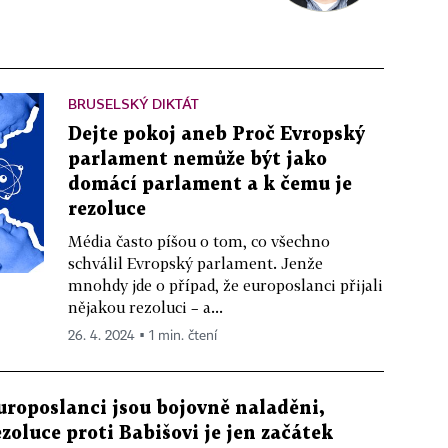
BRUSELSKÝ DIKTÁT
Dejte pokoj aneb Proč Evropský
parlament nemůže být jako
domácí parlament a k čemu je
rezoluce
Média často píšou o tom, co všechno
schválil Evropský parlament. Jenže
mnohdy jde o případ, že europoslanci přijali
nějakou rezoluci – a...
26. 4. 2024 ▪ 1 min. čtení
uroposlanci jsou bojovně naladěni,
ezoluce proti Babišovi je jen začátek