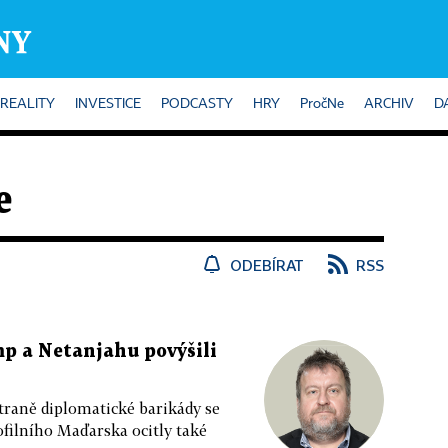
REALITY
INVESTICE
PODCASTY
HRY
PročNe
ARCHIV
D
e
ODEBÍRAT
RSS
p a Netanjahu povýšili
straně diplomatické barikády se
ofilního Maďarska ocitly také