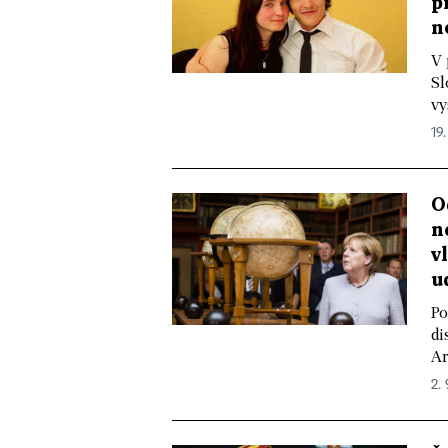
p
n
V 
Sl
vy
19.
O
n
v
u
Po
di
Ar
2. 