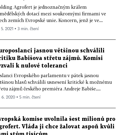
lding Agrofert je jednoznačným králem
mědělských dotací mezi soukromými firmami ve
ech zemích Evropské unie. Koncern, jenž je ve...
 5. 2021 ▪ 3 min. čtení
uroposlanci jasnou většinou schválili
ritiku Babišova střetu zájmů. Komisi
yzvali k nulové toleranci
slanci Evropského parlamentu v pátek jasnou
tšinou hlasů schválili usnesení kritické k možnému
řetu zájmů českého premiéra Andreje Babiše....
. 6. 2020 ▪ 5 min. čtení
vropská komise uvolnila šest milionů pro
grofert. Vláda ji chce žalovat aspoň kvůli
smi stům tisícům