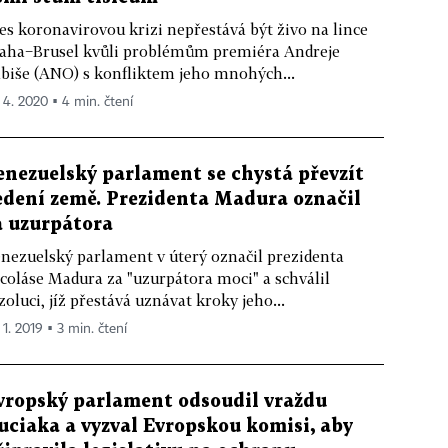
es koronavirovou krizi nepřestává být živo na lince
aha−Brusel kvůli problémům premiéra Andreje
biše (ANO) s konfliktem jeho mnohých...
. 4. 2020 ▪ 4 min. čtení
enezuelský parlament se chystá převzít
edení země. Prezidenta Madura označil
a uzurpátora
nezuelský parlament v úterý označil prezidenta
coláse Madura za "uzurpátora moci" a schválil
zoluci, jíž přestává uznávat kroky jeho...
 1. 2019 ▪ 3 min. čtení
vropský parlament odsoudil vraždu
uciaka a vyzval Evropskou komisi, aby