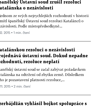
panělský Ústavní soud zrušil rezoluci
atalánska o nezávislosti
jednom ze svých nejrychlejších rozhodnutí v historii
mítl španělský Ústavní soud rezoluci Katalánců o
závislosti. Podle místopředsedkyně...
12. 2015 ▪ 1 min. čtení
atalánskou rezoluci o nezávislosti
rojednává ústavní soud. Dokud nepadne
ozhodnutí, rezoluce neplatí
anělský ústavní soud se začal zabývat požadavkem
talánska na odtržení od zbytku země. Důsledkem
ho je pozastavení platnosti rezoluce,...
 11. 2015 ▪ 2 min. čtení
zerbájdžán vyhlásil bojkot spolupráce s