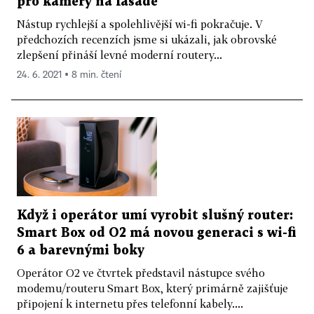
pro kamery na fasádě
Nástup rychlejší a spolehlivější wi-fi pokračuje. V
předchozích recenzích jsme si ukázali, jak obrovské
zlepšení přináší levné moderní routery...
24. 6. 2021 ▪ 8 min. čtení
Když i operátor umí vyrobit slušný router:
Smart Box od O2 má novou generaci s wi-fi
6 a barevnými boky
Operátor O2 ve čtvrtek představil nástupce svého
modemu/routeru Smart Box, který primárně zajišťuje
připojení k internetu přes telefonní kabely....