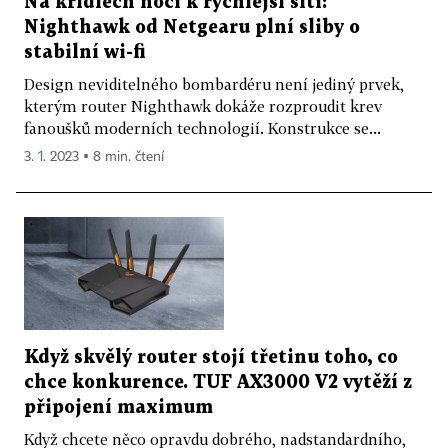
Na křídlech noci k rychlejší síti:
Nighthawk od Netgearu plní sliby o
stabilní wi-fi
Design neviditelného bombardéru není jediný prvek,
kterým router Nighthawk dokáže rozproudit krev
fanoušků moderních technologií. Konstrukce se...
3. 1. 2023 ▪ 8 min. čtení
Když skvělý router stojí třetinu toho, co
chce konkurence. TUF AX3000 V2 vytěží z
připojení maximum
Když chcete něco opravdu dobrého, nadstandardního,