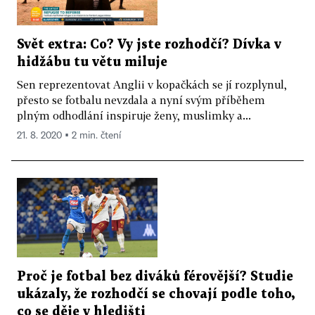
Svět extra: Co? Vy jste rozhodčí? Dívka v
hidžábu tu větu miluje
Sen reprezentovat Anglii v kopačkách se jí rozplynul,
přesto se fotbalu nevzdala a nyní svým příběhem
plným odhodlání inspiruje ženy, muslimky a...
21. 8. 2020 ▪ 2 min. čtení
Proč je fotbal bez diváků férovější? Studie
ukázaly, že rozhodčí se chovají podle toho,
co se děje v hledišti