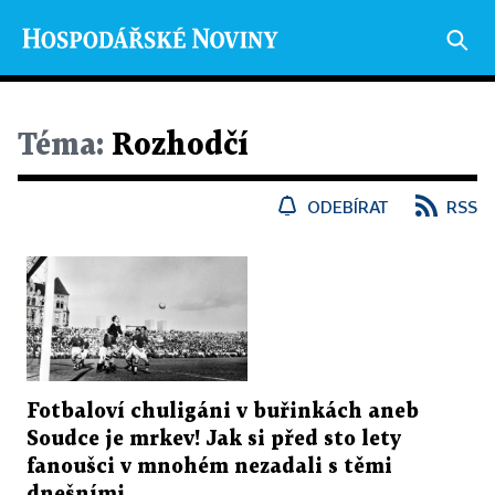
Téma:
Rozhodčí
ODEBÍRAT
RSS
Fotbaloví chuligáni v buřinkách aneb
Soudce je mrkev! Jak si před sto lety
fanoušci v mnohém nezadali s těmi
dnešními