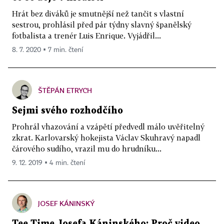
Hrát bez diváků je smutnější než tančit s vlastní
sestrou, prohlásil před pár týdny slavný španělský
fotbalista a trenér Luis Enrique. Vyjádřil...
8. 7. 2020 ▪ 7 min. čtení
ŠTĚPÁN ETRYCH
Sejmi svého rozhodčího
Prohrál vhazování a vzápětí předvedl málo uvěřitelný
zkrat. Karlovarský hokejista Václav Skuhravý napadl
čárového sudího, vrazil mu do hrudníku...
9. 12. 2019 ▪ 4 min. čtení
JOSEF KÁNINSKÝ
Tee Time Josefa Káninského: Proč video