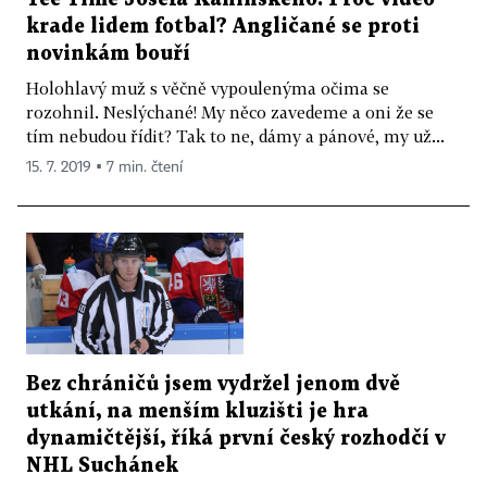
krade lidem fotbal? Angličané se proti
novinkám bouří
Holohlavý muž s věčně vypoulenýma očima se
rozohnil. Neslýchané! My něco zavedeme a oni že se
tím nebudou řídit? Tak to ne, dámy a pánové, my už...
15. 7. 2019 ▪ 7 min. čtení
Bez chráničů jsem vydržel jenom dvě
utkání, na menším kluzišti je hra
dynamičtější, říká první český rozhodčí v
NHL Suchánek