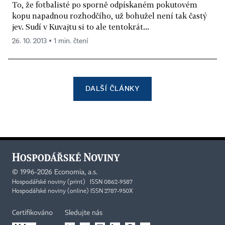
To, že fotbalisté po sporně odpískaném pokutovém
kopu napadnou rozhodčího, už bohužel není tak častý
jev. Sudí v Kuvajtu si to ale tentokrát...
26. 10. 2013 ▪ 1 min. čtení
DALŠÍ ČLÁNKY
©
1996-2026
Economia, a.s.
Hospodářské noviny (print) ISSN 0862-9587
Hospodářské noviny (online) ISSN 2787-950X
Certifikováno
Sledujte nás