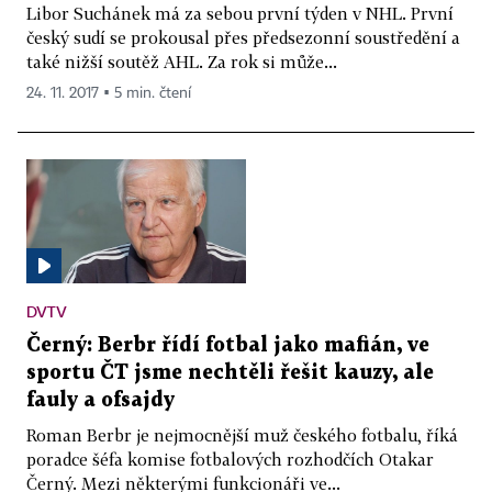
Libor Suchánek má za sebou první týden v NHL. První
český sudí se prokousal přes předsezonní soustředění a
také nižší soutěž AHL. Za rok si může...
24. 11. 2017 ▪ 5 min. čtení
DVTV
Černý: Berbr řídí fotbal jako mafián, ve
sportu ČT jsme nechtěli řešit kauzy, ale
fauly a ofsajdy
Roman Berbr je nejmocnější muž českého fotbalu, říká
poradce šéfa komise fotbalových rozhodčích Otakar
Černý. Mezi některými funkcionáři ve...