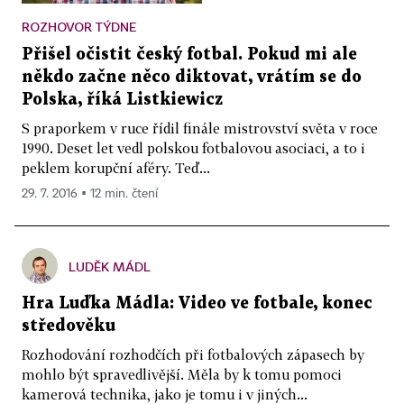
ROZHOVOR TÝDNE
Přišel očistit český fotbal. Pokud mi ale
někdo začne něco diktovat, vrátím se do
Polska, říká Listkiewicz
S praporkem v ruce řídil finále mistrovství světa v roce
1990. Deset let vedl polskou fotbalovou asociaci, a to i
peklem korupční aféry. Teď...
29. 7. 2016 ▪ 12 min. čtení
LUDĚK MÁDL
Hra Luďka Mádla: Video ve fotbale, konec
středověku
Rozhodování rozhodčích při fotbalových zápasech by
mohlo být spravedlivější. Měla by k tomu pomoci
kamerová technika, jako je tomu i v jiných...