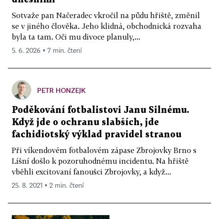
Sotvaže pan Načeradec vkročil na půdu hřiště, změnil
se v jiného člověka. Jeho klidná, obchodnická rozvaha
byla ta tam. Oči mu divoce planuly,...
5. 6. 2026 ▪ 7 min. čtení
PETR HONZEJK
Poděkování fotbalistovi Janu Silnému.
Když jde o ochranu slabších, jde
fachidiotský výklad pravidel stranou
Při víkendovém fotbalovém zápase Zbrojovky Brno s
Líšní došlo k pozoruhodnému incidentu. Na hřiště
vběhli excitovaní fanoušci Zbrojovky, a když...
25. 8. 2021 ▪ 2 min. čtení