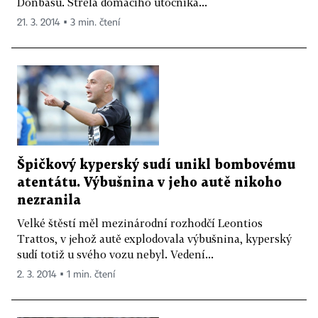
Donbasu. Střela domácího útočníka...
21. 3. 2014 ▪ 3 min. čtení
Špičkový kyperský sudí unikl bombovému
atentátu. Výbušnina v jeho autě nikoho
nezranila
Velké štěstí měl mezinárodní rozhodčí Leontios
Trattos, v jehož autě explodovala výbušnina, kyperský
sudí totiž u svého vozu nebyl. Vedení...
2. 3. 2014 ▪ 1 min. čtení