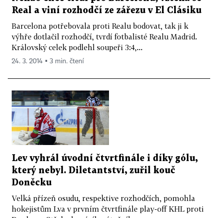
Real a viní rozhodčí ze zářezu v El Clásiku
Barcelona potřebovala proti Realu bodovat, tak ji k
výhře dotlačil rozhodčí, tvrdí fotbalisté Realu Madrid.
Královský celek podlehl soupeři 3:4,...
24. 3. 2014 ▪ 3 min. čtení
Lev vyhrál úvodní čtvrtfinále i díky gólu,
který nebyl. Diletantství, zuřil kouč
Doněcku
Velká přízeň osudu, respektive rozhodčích, pomohla
hokejistům Lva v prvním čtvrtfinále play-off KHL proti