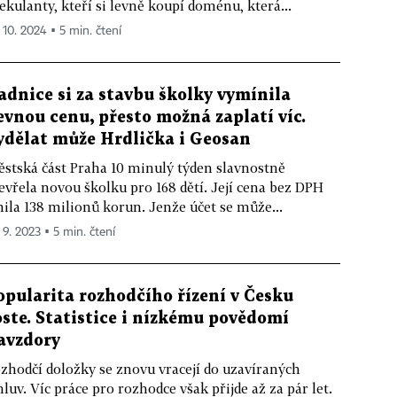
ekulanty, kteří si levně koupí doménu, která...
. 10. 2024 ▪ 5 min. čtení
adnice si za stavbu školky vymínila
evnou cenu, přesto možná zaplatí víc.
ydělat může Hrdlička i Geosan
stská část Praha 10 minulý týden slavnostně
evřela novou školku pro 168 dětí. Její cena bez DPH
nila 138 milionů korun. Jenže účet se může...
 9. 2023 ▪ 5 min. čtení
opularita rozhodčího řízení v Česku
oste. Statistice i nízkému povědomí
avzdory
zhodčí doložky se znovu vracejí do uzavíraných
luv. Víc práce pro rozhodce však přijde až za pár let.