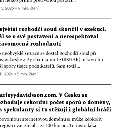
m někdo přímo před vchod postaví...
. 5. 2026 ▪ 4 min. čtení
ejvětší rozhodčí soud skončil v exekuci.
ál se o své postavení a nerespektoval
ravomocná rozhodnutí
 neobvyklé situace se dostal Rozhodčí soud při
spodářské a Agrární komoře (RSHAK), u kterého
ší spory tisíce podnikatelů. Sám totiž...
11. 2024 ▪ 5 min. čtení
arleyydavidsson.com. V Česku se
ozhoduje rekordní počet sporů o domény,
a spekulanty si tu stěžují i globální hráči
bovolnou internetovou doménu si může kdokoliv
registrovat zhruba za 100 korun. To často láká