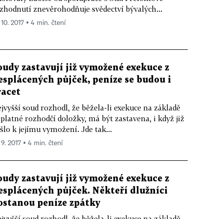
zhodnutí znevěrohodňuje svědectví bývalých...
 10. 2017 ▪ 4 min. čtení
oudy zastavují již vymožené exekuce z
esplácených půjček, peníze se budou i
racet
jvyšší soud rozhodl, že běžela-li exekuce na základě
platné rozhodčí doložky, má být zastavena, i když již
šlo k jejímu vymožení. Jde tak...
 9. 2017 ▪ 4 min. čtení
oudy zastavují již vymožené exekuce z
esplácených půjček. Někteří dlužníci
ostanou peníze zpátky
jvyšší soud rozhodl, že běžela-li exekuce na základě