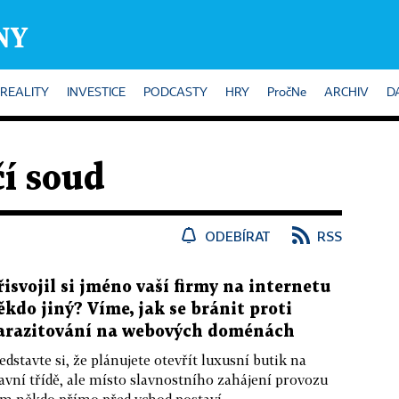
REALITY
INVESTICE
PODCASTY
HRY
PročNe
ARCHIV
D
í soud
ODEBÍRAT
RSS
řisvojil si jméno vaší firmy na internetu
ěkdo jiný? Víme, jak se bránit proti
arazitování na webových doménách
edstavte si, že plánujete otevřít luxusní butik na
avní třídě, ale místo slavnostního zahájení provozu