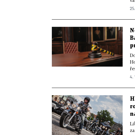
vá
25
N
B
p
Do
Ho
ře
4. 
H
r
n
Li
za