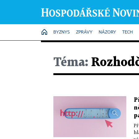
HOME
BYZNYS
ZPRÁVY
NÁZORY
TECH
Téma:
Rozhodč
P
n
p
Př
hl