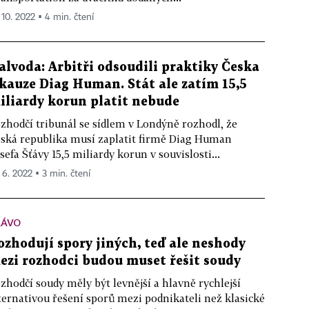
 10. 2022 ▪ 4 min. čtení
alvoda: Arbitři odsoudili praktiky Česka
 kauze Diag Human. Stát ale zatím 15,5
iliardy korun platit nebude
zhodčí tribunál se sídlem v Londýně rozhodl, že
ská republika musí zaplatit firmě Diag Human
sefa Šťávy 15,5 miliardy korun v souvislosti...
. 6. 2022 ▪ 3 min. čtení
RÁVO
ozhodují spory jiných, teď ale neshody
ezi rozhodci budou muset řešit soudy
zhodčí soudy měly být levnější a hlavně rychlejší
ternativou řešení sporů mezi podnikateli než klasické