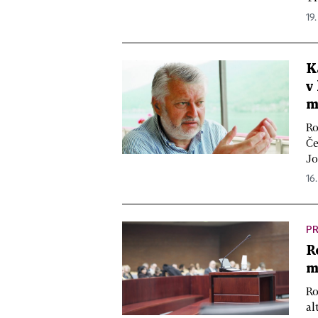
19.
K
v
m
Ro
Če
Jo
16
P
R
m
Ro
al