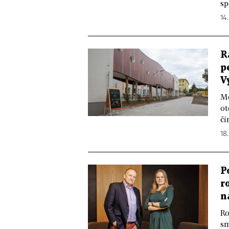
sp
14
R
p
V
Mě
ot
či
18.
P
r
n
Ro
sm