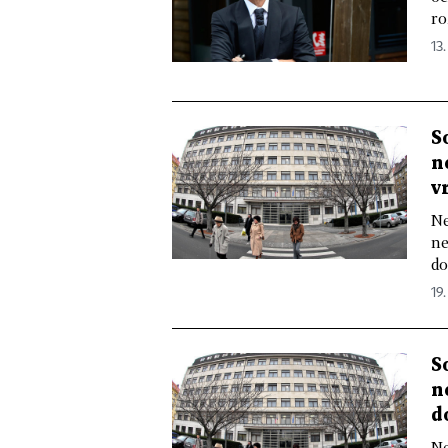
ro
13.
S
n
v
Ne
ne
do
19.
S
n
d
Ne