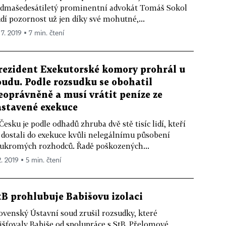
dmašedesátiletý prominentní advokát Tomáš Sokol
dí pozornost už jen díky své mohutné,...
 7. 2019 ▪ 7 min. čtení
rezident Exekutorské komory prohrál u
oudu. Podle rozsudku se obohatil
eoprávněně a musí vrátit peníze ze
astavené exekuce
Česku je podle odhadů zhruba dvě stě tisíc lidí, kteří
 dostali do exekuce kvůli nelegálnímu působení
ukromých rozhodců. Řadě poškozených...
2. 2019 ▪ 5 min. čtení
tB prohlubuje Babišovu izolaci
ovenský Ústavní soud zrušil rozsudky, které
išťovaly Babiše od spolupráce s StB. Přelomové