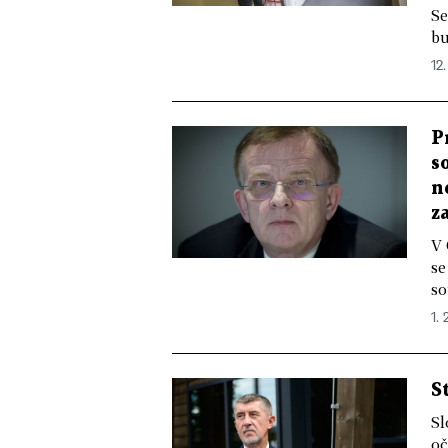
Se
bu
12.
P
s
n
z
V 
se
so
1. 
S
Sl
oč