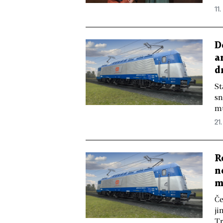
11.
D
a
d
St
sn
mu
21.
R
n
m
Če
ji
Tr