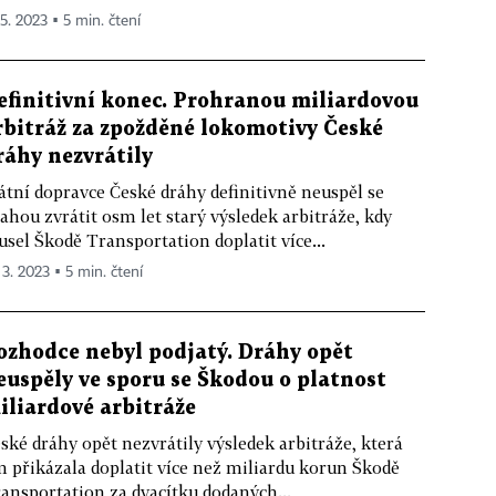
 5. 2023 ▪ 5 min. čtení
efinitivní konec. Prohranou miliardovou
rbitráž za zpožděné lokomotivy České
ráhy nezvrátily
átní dopravce České dráhy definitivně neuspěl se
ahou zvrátit osm let starý výsledek arbitráže, kdy
sel Škodě Transportation doplatit více...
 3. 2023 ▪ 5 min. čtení
ozhodce nebyl podjatý. Dráhy opět
euspěly ve sporu se Škodou o platnost
iliardové arbitráže
ské dráhy opět nezvrátily výsledek arbitráže, která
m přikázala doplatit více než miliardu korun Škodě
ansportation za dvacítku dodaných...