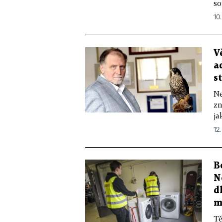
so
10.
V
a
s
Ne
zn
ja
12.
B
N
d
m
Tě