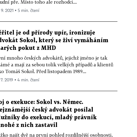
udní pře. Místo toho ale rozhodci...
 9. 2021 ▪ 5 min. čtení
ěřitel je od přírody upír, ironizuje
dvokát Sokol, který se živí vymáháním
tarých pokut z MHD
ní mnoho českých advokátů, ­jejichž jméno je tak
ámé a mají za sebou tolik velkých případů a klientů
ko Tomáš Sokol. Před listopadem 1989...
 7. 2019 ▪ 4 min. čtení
oj o exekuce: Sokol vs. Němec.
ejznámější český advokát posílal
lužníky do exekucí, mladý právník
nohé z nich zastavil
žko najít dvě na první pohled rozdílnější osobnosti.